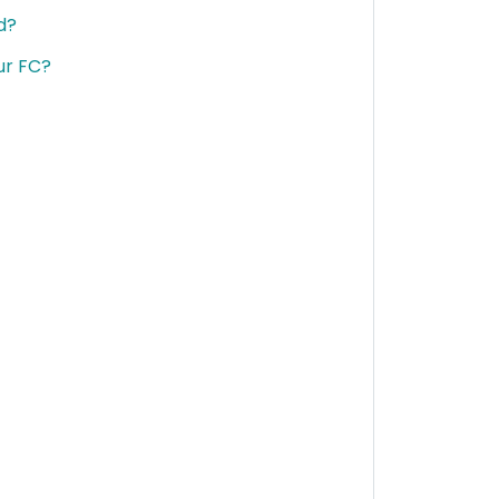
d?
ur FC?