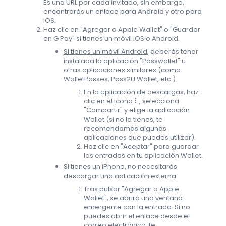
Es una URL por cada invitado, sin embargo,
encontrarás un enlace para Android y otro para
iOS.
Haz clic en "Agregar a Apple Wallet" o "Guardar
en G Pay" si tienes un móvil iOS o Android.
Si tienes un móvil Android
, deberás tener
instalada la aplicación "Passwallet" u
otras aplicaciones similares (como
WalletPasses, Pass2U Wallet, etc.).
En la aplicación de descargas, haz
clic en el icono ⠇, selecciona
"Compartir" y elige la aplicación
Wallet (si no la tienes, te
recomendamos algunas
aplicaciones que puedes utilizar).
Haz clic en "Aceptar" para guardar
las entradas en tu aplicación Wallet.
Si tienes un iPhone
, no necesitarás
descargar una aplicación externa.
Tras pulsar "Agregar a Apple
Wallet", se abrirá una ventana
emergente con la entrada. Si no
puedes abrir el enlace desde el
correo electrónico, te