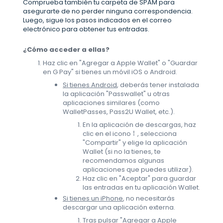
Comprueba también tu carpeta de SPAM para
asegurarte de no perder ninguna correspondencia.
Luego, sigue los pasos indicados en el correo
electrónico para obtener tus entradas.
¿Cómo acceder a ellas?
Haz clic en "Agregar a Apple Wallet" o "Guardar
en G Pay" si tienes un móvil iOS o Android.
Si tienes Android
, deberás tener instalada
la aplicación "Passwallet" u otras
aplicaciones similares (como
WalletPasses, Pass2U Wallet, etc.).
En la aplicación de descargas, haz
clic en el icono ⠇, selecciona
"Compartir" y elige la aplicación
Wallet (si no la tienes, te
recomendamos algunas
aplicaciones que puedes utilizar).
Haz clic en "Aceptar" para guardar
las entradas en tu aplicación Wallet.
Si tienes un iPhone
, no necesitarás
descargar una aplicación externa.
Tras pulsar "Agregar a Apple