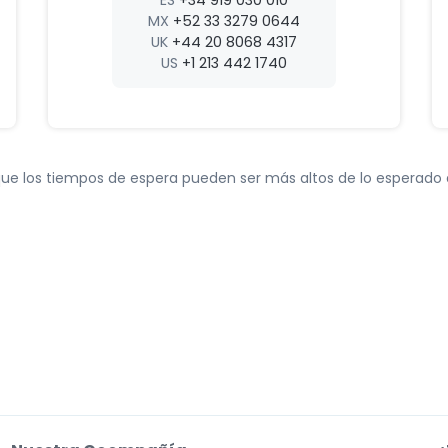
ES
+34 919 030 010
MX
+52 33 3279 0644
UK
+44 20 8068 4317
US
+1 213 442 1740
ue los tiempos de espera pueden ser más altos de lo esperado 