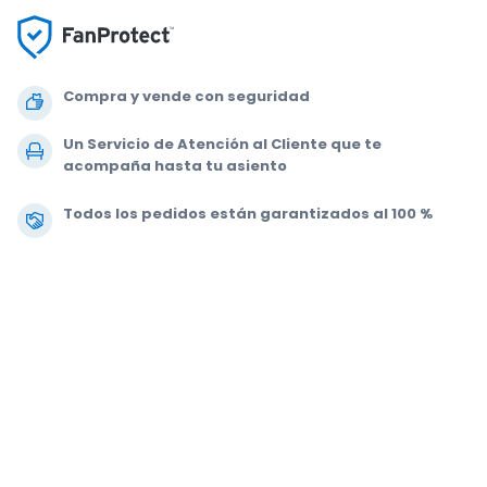
Compra y vende con seguridad
Un Servicio de Atención al Cliente que te
acompaña hasta tu asiento
Todos los pedidos están garantizados al 100 %
.
.
.
.
© 2000-2020 StubHub. Todos los derechos reservados. Al usar este sitio
web aceptas nuestras
Condiciones de uso, Aviso de privacidad y Aviso
de cookies.
Estás comprando entradas a un tercero; StubHub no es el
vendedor de las entradas. Los vendedores fijan los precios, que pueden
estar por encima del valor nominal.
Notificaciones de cambio en las