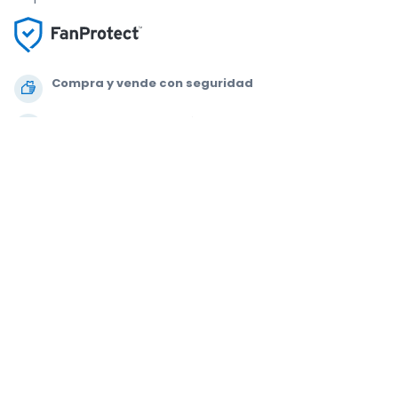
Compra y vende con seguridad
Un Servicio de Atención al Cliente que te
acompaña hasta tu asiento
Todos los pedidos están garantizados al 100 %
.
.
.
.
© 2000-2020 StubHub. Todos los derechos reservados. Al usar este sitio
web aceptas nuestras
Condiciones de uso, Aviso de privacidad y Aviso
de cookies.
Estás comprando entradas a un tercero; StubHub no es el
vendedor de las entradas. Los vendedores fijan los precios, que pueden