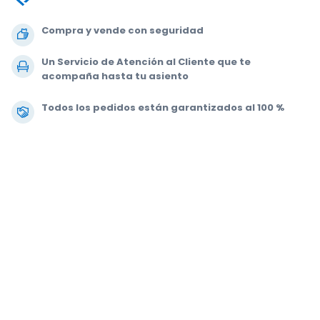
Compra y vende con seguridad
Un Servicio de Atención al Cliente que te
acompaña hasta tu asiento
Todos los pedidos están garantizados al 100 %
.
.
.
.
© 2000-2020 StubHub. Todos los derechos reservados. Al usar este sitio
web aceptas nuestras
Condiciones de uso, Aviso de privacidad y Aviso
de cookies.
Estás comprando entradas a un tercero; StubHub no es el
vendedor de las entradas. Los vendedores fijan los precios, que pueden
estar por encima del valor nominal.
Notificaciones de cambio en las
Condiciones de uso