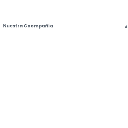
Nuestra Coompañía
¿
Sobre Nosotros
C
Empleo
a
o web aceptas nuestras
Condiciones de uso, Aviso de privacidad y Aviso de coo
s entradas. Los vendedores fijan los precios, que pueden estar por encima del