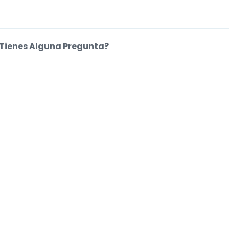
Tienes Alguna Pregunta?
entro de Ayuda
kies.
.
.
.
.