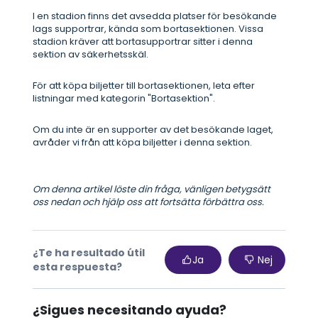
I en stadion finns det avsedda platser för besökande
lags supportrar, kända som bortasektionen. Vissa
stadion kräver att bortasupportrar sitter i denna
sektion av säkerhetsskäl.
För att köpa biljetter till bortasektionen, leta efter
listningar med kategorin "Bortasektion".
Om du inte är en supporter av det besökande laget,
avråder vi från att köpa biljetter i denna sektion.
Om denna artikel löste din fråga, vänligen betygsätt
oss nedan och hjälp oss att fortsätta förbättra oss.
¿Te ha resultado útil
Ja
Nej
esta respuesta?
¿Sigues necesitando ayuda?