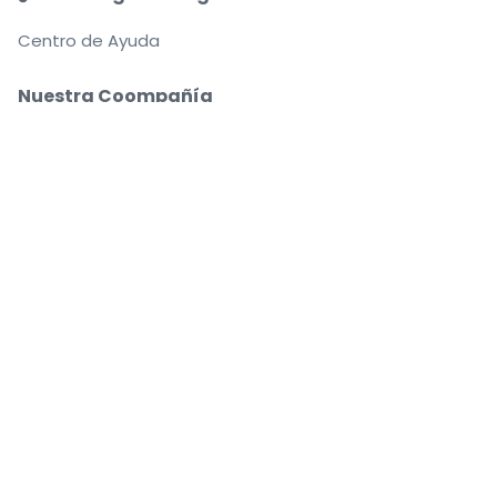
Centro de Ayuda
Nuestra Coompañía
Sobre Nosotros
Empleo
Compra y vende con seguridad
Un Servicio de Atención al Cliente que te
acompaña hasta tu asiento
Todos los pedidos están garantizados al 100 %