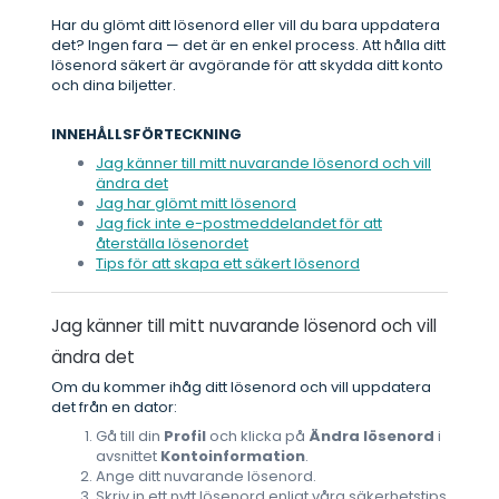
Har du glömt ditt lösenord eller vill du bara uppdatera
det? Ingen fara — det är en enkel process. Att hålla ditt
lösenord säkert är avgörande för att skydda ditt konto
och dina biljetter.
INNEHÅLLSFÖRTECKNING
Jag känner till mitt nuvarande lösenord och vill
ändra det
Jag har glömt mitt lösenord
Jag fick inte e-postmeddelandet för att
återställa lösenordet
Tips för att skapa ett säkert lösenord
Jag känner till mitt nuvarande lösenord och vill
ändra det
Om du kommer ihåg ditt lösenord och vill uppdatera
det från en dator:
Gå till din
Profil
och klicka på
Ändra lösenord
i
avsnittet
Kontoinformation
.
Ange ditt nuvarande lösenord.
Skriv in ett nytt lösenord enligt våra säkerhetstips