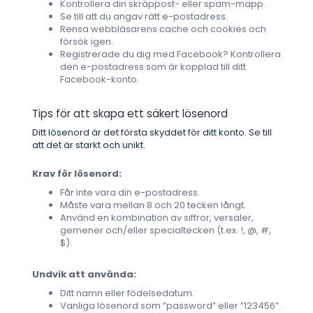
Kontrollera din skräppost- eller spam-mapp.
Se till att du angav rätt e-postadress.
Rensa webbläsarens cache och cookies och
försök igen.
Registrerade du dig med Facebook? Kontrollera
den e-postadress som är kopplad till ditt
Facebook-konto.
Tips för att skapa ett säkert lösenord
Ditt lösenord är det första skyddet för ditt konto. Se till
att det är starkt och unikt.
Krav för lösenord:
Får inte vara din e-postadress.
Måste vara mellan 8 och 20 tecken långt.
Använd en kombination av siffror, versaler,
gemener och/eller specialtecken (t.ex. !, @, #,
$).
Undvik att använda:
Ditt namn eller födelsedatum.
Vanliga lösenord som ”password” eller ”123456”.