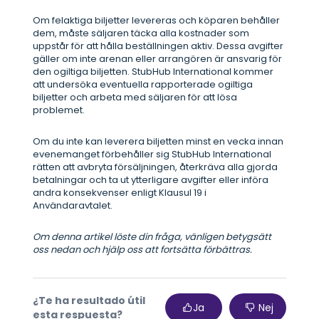
Om felaktiga biljetter levereras och köparen behåller
dem, måste säljaren täcka alla kostnader som
uppstår för att hålla beställningen aktiv. Dessa avgifter
gäller om inte arenan eller arrangören är ansvarig för
den ogiltiga biljetten. StubHub International kommer
att undersöka eventuella rapporterade ogiltiga
biljetter och arbeta med säljaren för att lösa
problemet.
Om du inte kan leverera biljetten minst en vecka innan
evenemanget förbehåller sig StubHub International
rätten att avbryta försäljningen, återkräva alla gjorda
betalningar och ta ut ytterligare avgifter eller införa
andra konsekvenser enligt Klausul 19 i
Användaravtalet.
Om denna artikel löste din fråga, vänligen betygsätt
oss nedan och hjälp oss att fortsätta förbättras.
¿Te ha resultado útil
Ja
Nej
esta respuesta?