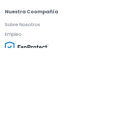
Nuestra Coompañía
Sobre Nosotros
Empleo
Compra y vende con seguridad
Un Servicio de Atención al Cliente que te
acompaña hasta tu asiento
Todos los pedidos están garantizados al 100 %
.
.
.
.