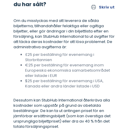
du har sålt?
Skriv ut
Om du misslyckas med att leverera de sålda
biljetterna, tillhandahåller felaktiga eller ogiltiga
biljetter, eller gör ändringar i din biljettlista efter en
försäljning, kan StubHub International ta ut avgifter för
att täcka deras kostnader för att lösa problemet. De
administrativa avgifterna är:
£25 per beställning för evenemang i
Storbritannien
€25 per beställning för evenemang inom
Europeiska ekonomiska samarbetsområdet
eller listade i EUR
$25 per beställning för evenemang i USA,
Kanada eller andra länder listade i USD
Dessutom kan StubHub International återkräva alla
kostnader som uppstår på grund av obetalda
beställningar. De kan ta ut antingen priset för en
jämförbar ersättningsbiljett (som kan överstiga det
ursprungliga biljettpriset) eller dra av 40 % från det
totala försäljningspriset.