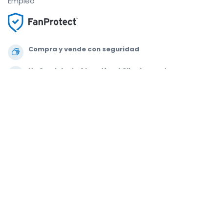
Empleo
Compra y vende con seguridad
Un Servicio de Atención al Cliente que te
acompaña hasta tu asiento
Todos los pedidos están garantizados al 100 %
.
.
.
.
© 2000-2020 StubHub. Todos los derechos reservados. Al usar este sitio
web aceptas nuestras
Condiciones de uso, Aviso de privacidad y Aviso
de cookies.
Estás comprando entradas a un tercero; StubHub no es el
vendedor de las entradas. Los vendedores fijan los precios, que pueden