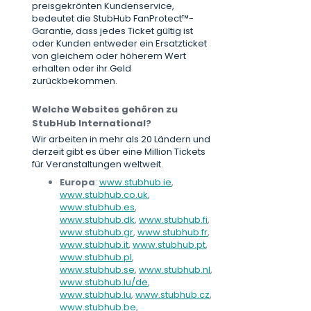
preisgekrönten Kundenservice,
bedeutet die StubHub FanProtect™-
Garantie, dass jedes Ticket gültig ist
oder Kunden entweder ein Ersatzticket
von gleichem oder höherem Wert
erhalten oder ihr Geld
zurückbekommen.
Welche Websites gehören zu
StubHub International?
Wir arbeiten in mehr als 20 Ländern und
derzeit gibt es über eine Million Tickets
für Veranstaltungen weltweit.
Europa
:
www.stubhub.ie
,
www.stubhub.co.uk
,
www.stubhub.es
,
www.stubhub.dk
,
www.stubhub.fi
,
www.stubhub.gr
,
www.stubhub.fr
,
www.stubhub.it
,
www.stubhub.pt
,
www.stubhub.pl
,
www.stubhub.se
,
www.stubhub.nl
,
www.stubhub.lu/de
,
www.stubhub.lu
,
www.stubhub.cz
,
www.stubhub.be
,