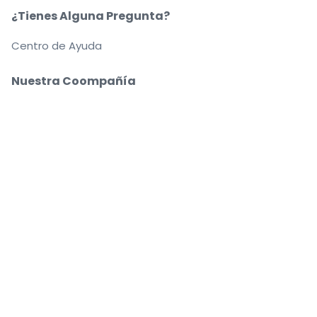
¿Tienes Alguna Pregunta?
Centro de Ayuda
Nuestra Coompañía
Sobre Nosotros
Empleo
Compra y vende con seguridad
Un Servicio de Atención al Cliente que te
acompaña hasta tu asiento
Todos los pedidos están garantizados al 100 %