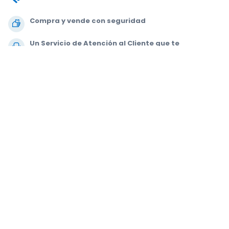
Compra y vende con seguridad
Un Servicio de Atención al Cliente que te
acompaña hasta tu asiento
Todos los pedidos están garantizados al 100 %
.
.
.
.
© 2000-2020 StubHub. Todos los derechos reservados. Al usar este sitio
web aceptas nuestras
Condiciones de uso, Aviso de privacidad y Aviso
de cookies.
Estás comprando entradas a un tercero; StubHub no es el
vendedor de las entradas. Los vendedores fijan los precios, que pueden
estar por encima del valor nominal.
Notificaciones de cambio en las
Condiciones de uso