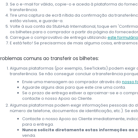
Se o e-mail for válido, copie-o e aceda à plataforma do fornece
transferência.
Tire uma captura de ecrã nítida da confirmação da transferênc
estão visíveis, e guarde-a.
Volte à sua conta da StubHub International, toque em 'Confirmar
os bilhetes para o comprador a partir da página do fornecedor o
Carregue o comprovativo de entrega utilizando
este formulári
E está feito! Se precisarmos de mais alguma coisa, entraremo
roblemas comuns ao transferir os bilhetes:
Algumas plataformas (por exemplo, SeeTickets) podem exigir 
transferência. Se não conseguir concluir a transferência porq
Envie uma mensagem ao comprador através do
nosso f
Aguarde alguns dias para que este crie uma conta.
Se o prazo de entrega estiver a aproximar-se e o compra
contacte o nosso Apoio ao Cliente.
Algumas plataformas podem exigir informações pessoais do de
número de telefone, documentos de identificação, etc.). Se es
Contacte o nosso Apoio ao Cliente imediatamente, indic
para a entrega.
Nunca solicite diretamente estas informações ao
venda.