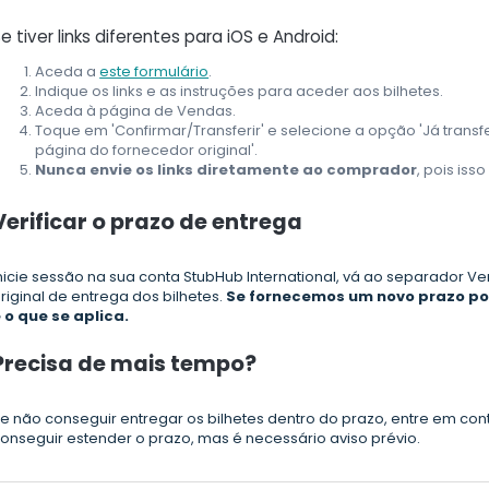
e tiver links diferentes para iOS e Android:
Aceda a
este formulário
.
Indique os links e as instruções para aceder aos bilhetes.
Aceda à página de Vendas.
Toque em 'Confirmar/Transferir' e selecione a opção 'Já transfe
página do fornecedor original'.
Nunca envie os links diretamente ao comprador
, pois iss
Verificar o prazo de entrega
nicie sessão na sua conta StubHub International, vá ao separador V
riginal de entrega dos bilhetes.
Se fornecemos um novo prazo por
 o que se aplica.
Precisa de mais tempo?
e não conseguir entregar os bilhetes dentro do prazo, entre em 
onseguir estender o prazo, mas é necessário aviso prévio.