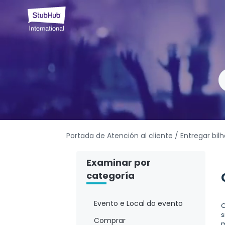
Portada de Atención al cliente
/ Entregar bil
Examinar por
categoría
Evento e Local do evento
O
s
Comprar
m