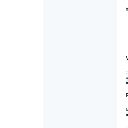
S
I
o
é
S
c