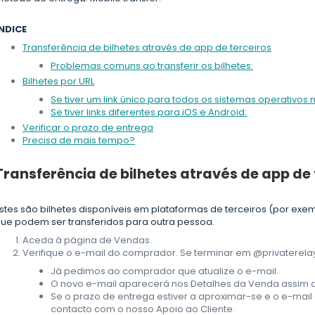
NDICE
Transferência de bilhetes através de app de terceiros
Problemas comuns ao transferir os bilhetes:
Bilhetes por URL
Se tiver um link único para todos os sistemas operativos 
Se tiver links diferentes para iOS e Android:
Verificar o prazo de entrega
Precisa de mais tempo?
Transferência de bilhetes através de app de 
stes são bilhetes disponíveis em plataformas de terceiros (por exemp
ue podem ser transferidos para outra pessoa.
Aceda à página de Vendas.
Verifique o e-mail do comprador. Se terminar em @privaterelay
Já pedimos ao comprador que atualize o e-mail.
O novo e-mail aparecerá nos Detalhes da Venda assim qu
Se o prazo de entrega estiver a aproximar-se e o e-mail 
contacto com o nosso Apoio ao Cliente.