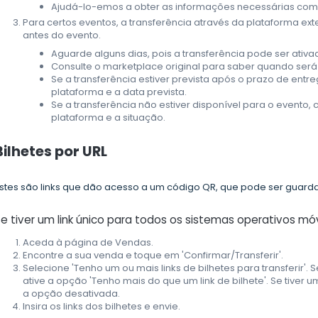
Ajudá-lo-emos a obter as informações necessárias com
Para certos eventos, a transferência através da plataforma ext
antes do evento.
Aguarde alguns dias, pois a transferência pode ser ativ
Consulte o marketplace original para saber quando será 
Se a transferência estiver prevista após o prazo de entr
plataforma e a data prevista.
Se a transferência não estiver disponível para o evento, 
plataforma e a situação.
Bilhetes por URL
stes são links que dão acesso a um código QR, que pode ser guardad
e tiver um link único para todos os sistemas operativos móv
Aceda à página de Vendas.
Encontre a sua venda e toque em 'Confirmar/Transferir'.
Selecione 'Tenho um ou mais links de bilhetes para transferir'. S
ative a opção 'Tenho mais do que um link de bilhete'. Se tiver 
a opção desativada.
Insira os links dos bilhetes e envie.