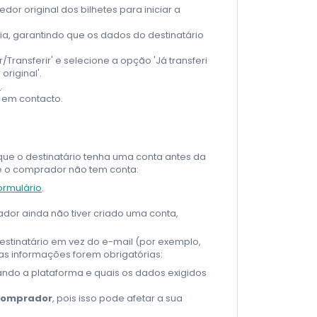
dor original dos bilhetes para iniciar a
ia, garantindo que os dados do destinatário
/Transferir' e selecione a opção 'Já transferi
riginal'.
o
.
s em contacto.
que o destinatário tenha uma conta antes da
ue o comprador não tem conta:
ormulário
.
dor ainda não tiver criado uma conta,
stinatário em vez do e-mail (por exemplo,
tas informações forem obrigatórias:
ando a plataforma e quais os dados exigidos
 comprador
, pois isso pode afetar a sua