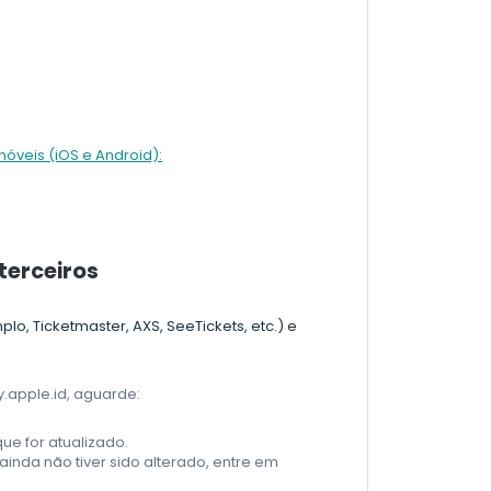
móveis (iOS e Android):
terceiros
lo, Ticketmaster, AXS, SeeTickets, etc.) e
.apple.id, aguarde:
e for atualizado.
ainda não tiver sido alterado, entre em