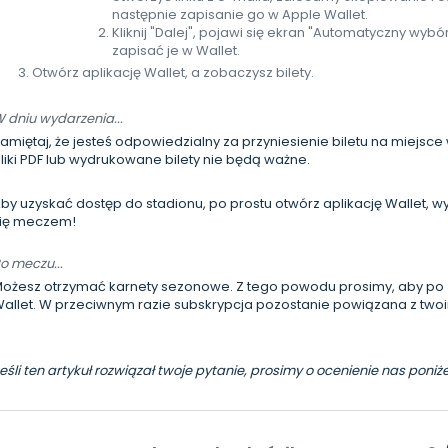
następnie zapisanie go w Apple Wallet.
Kliknij "Dalej", pojawi się ekran "Automatyczny wybór
zapisać je w Wallet.
Otwórz aplikację Wallet, a zobaczysz bilety.
 dniu wydarzenia...
amiętaj, że jesteś odpowiedzialny za przyniesienie biletu na miejsc
liki PDF lub wydrukowane bilety nie będą ważne.
by uzyskać dostęp do stadionu, po prostu otwórz aplikację Wallet, wybi
ię meczem!
o meczu...
ożesz otrzymać karnety sezonowe. Z tego powodu prosimy, aby po z
allet. W przeciwnym razie subskrypcja pozostanie powiązana z two
eśli ten artykuł rozwiązał twoje pytanie, prosimy o ocenienie nas pon