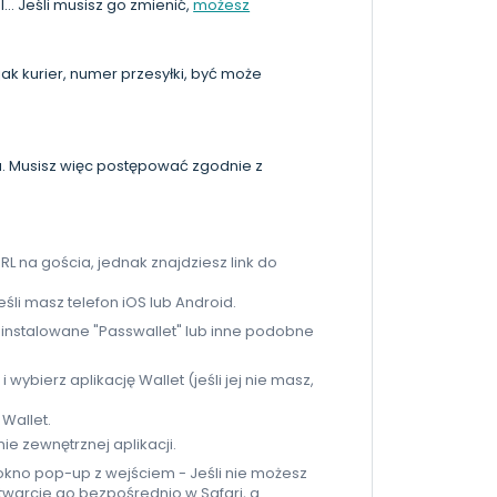
.. Jeśli musisz go zmienić,
możesz
k kurier, numer przesyłki, być może
a. Musisz więc postępować zgodnie z
RL na gościa, jednak znajdziesz link do
jeśli masz telefon iOS lub Android.
ainstalowane "Passwallet" lub inne podobne
" i wybierz aplikację Wallet (jeśli jej nie masz,
 Wallet.
ie zewnętrznej aplikacji.
 okno pop-up z wejściem - Jeśli nie możesz
twarcie go bezpośrednio w Safari, a