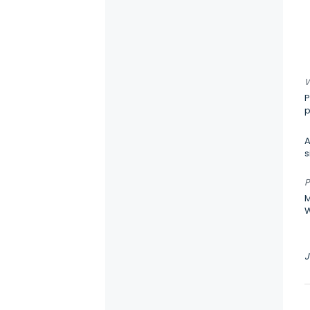
W
P
p
A
s
P
M
W
J