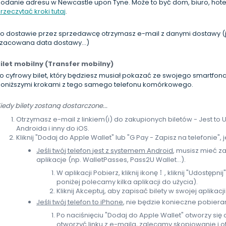
odanie adresu w Newcastle upon Tyne. Może to być dom, biuro, hotel.
rzeczytać kroki tutaj
.
o dostawie przez sprzedawcę otrzymasz e-mail z danymi dostawy (ja
zacowana data dostawy...)
ilet mobilny (Transfer mobilny)
o cyfrowy bilet, który będziesz musiał pokazać ze swojego smartfon
oniższymi krokami z tego samego telefonu komórkowego.
iedy bilety zostaną dostarczone...
Otrzymasz e-mail z linkiem(i) do zakupionych biletów - Jest to U
Androida i inny do iOS.
Kliknij "Dodaj do Apple Wallet" lub "G Pay - Zapisz na telefonie", 
Jeśli twój telefon jest z systemem Android
, musisz mieć z
aplikacje (np. WalletPasses, Pass2U Wallet...).
W aplikacji Pobierz, kliknij ikonę ⠇, kliknij "Udostępnij
poniżej polecamy kilka aplikacji do użycia).
Kliknij Akceptuj, aby zapisać bilety w swojej aplikacji
Jeśli twój telefon to iPhone
, nie będzie konieczne pobieran
Po naciśnięciu "Dodaj do Apple Wallet" otworzy się
otworzyć linku z e-maila, zalecamy skopiowanie i o