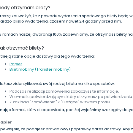
Kiedy otrzymam bilety?
roszę zauważyć, że z powodu wydarzenia sportowego bilety będą
ardzo blisko wydarzenia, czasem nawet 24 godziny przed nim.
 ramach naszej Gwarancji 100% zapewniamy, że otrzymasz bilety na 
ak otrzymać bilety?
stnieją różne opcje dostawy dla tego wydarzenia:
Papier
Bilet mobilny (Transfer mobilny)
ożesz zidentyfikować swój rodzaj biletu na kilka sposobów:
Podczas realizacji zamówienia zobaczysz te informacje.
W e-mailu potwierdzającym, który otrzymasz po potwierdzeniu
Z zakładki "Zamówienia" > "Bieżące" w swoim profilu.
nając format, który ci odpowiada, poniżej wyjaśnimy szczegóły doty
Papier
pewnij się, że podajesz prawidłowy i poprawny adres dostawy. Aby