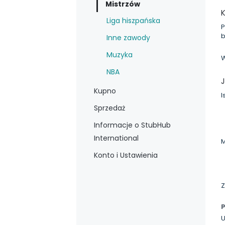
Mistrzów
Liga hiszpańska
P
b
Inne zawody
Muzyka
W
NBA
J
Kupno
I
Sprzedaż
Informacje o StubHub
International
M
Konto i Ustawienia
Z
U