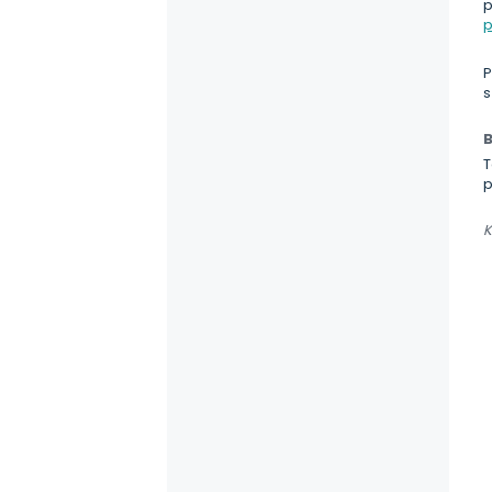
p
p
P
s
B
T
p
K