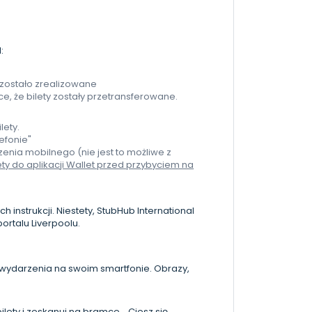
:
 zostało zrealizowane
ce, że bilety zostały przetransferowane.
lety.
lefonie"
zenia mobilnego (nie jest to możliwe z
ety do aplikacji Wallet przed przybyciem na
instrukcji. Niestety, StubHub International
portalu Liverpoolu.
e wydarzenia na swoim smartfonie. Obrazy,
ilety i zeskanuj na bramce... Ciesz się