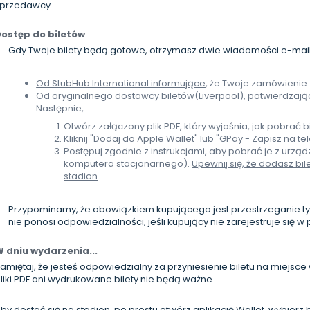
przedawcy.
ostęp do biletów
Gdy Twoje bilety będą gotowe, otrzymasz dwie wiadomości e-mail
Od StubHub International informujące
, że Twoje zamówienie
Od oryginalnego dostawcy biletów
(Liverpool), potwierdzają
Następnie,
Otwórz załączony plik PDF, który wyjaśnia, jak pobrać bi
Kliknij "Dodaj do Apple Wallet" lub "GPay - Zapisz na te
Postępuj zgodnie z instrukcjami, aby pobrać je z urząd
komputera stacjonarnego).
Upewnij się, że dodasz bil
stadion
.
Przypominamy, że obowiązkiem kupującego jest przestrzeganie tych 
nie ponosi odpowiedzialności, jeśli kupujący nie zarejestruje się w 
 dniu wydarzenia...
amiętaj, że jesteś odpowiedzialny za przyniesienie biletu na miejsc
liki PDF ani wydrukowane bilety nie będą ważne.
by dostać się na stadion, po prostu otwórz aplikację Wallet, wybierz b