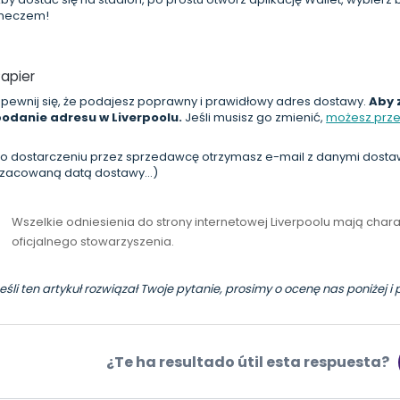
meczem!
apier
pewnij się, że podajesz poprawny i prawidłowy adres dostawy.
Aby 
odanie adresu w Liverpoolu.
Jeśli musisz go zmienić,
możesz przec
o dostarczeniu przez sprzedawcę otrzymasz e-mail z danymi dostawy
zacowaną datą dostawy...)
Wszelkie odniesienia do strony internetowej Liverpoolu mają chara
oficjalnego stowarzyszenia.
eśli ten artykuł rozwiązał Twoje pytanie, prosimy o ocenę nas poniżej
¿Te ha resultado útil esta respuesta?