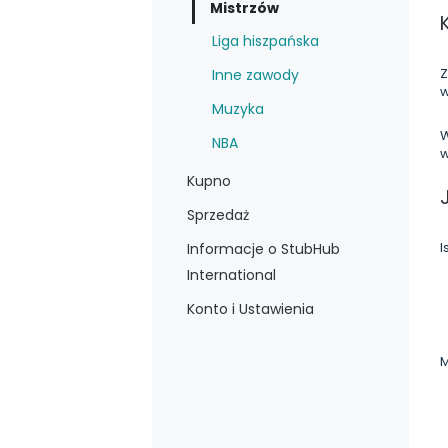
Mistrzów
Liga hiszpańska
Z
Inne zawody
w
Muzyka
W
NBA
w
Kupno
Sprzedaż
I
Informacje o StubHub
International
Konto i Ustawienia
M