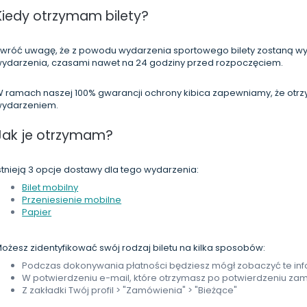
Kiedy otrzymam bilety?
wróć uwagę, że z powodu wydarzenia sportowego bilety zostaną wy
ydarzenia, czasami nawet na 24 godziny przed rozpoczęciem.
 ramach naszej 100% gwarancji ochrony kibica zapewniamy, że otrzym
ydarzeniem.
Jak je otrzymam?
stnieją 3 opcje dostawy dla tego wydarzenia:
Bilet mobilny
Przeniesienie mobilne
Papier
ożesz zidentyfikować swój rodzaj biletu na kilka sposobów:
Podczas dokonywania płatności będziesz mógł zobaczyć te in
W potwierdzeniu e-mail, które otrzymasz po potwierdzeniu za
Z zakładki Twój profil > "Zamówienia" > "Bieżące"