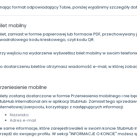
nając format odpowiadający Tobie, poniżej wyjaśnimy szczegóły do
ilet mobilny
ilet, zamiast w formie papierowej lub formacie PDF, przechowywany j
wadratowego kodu kreskowego, czyli kodu QR.
rzy wejściu na wydarzenie wyświetlisz bilet mobilny w swoim telefon
o dostarczeniu biletów otrzymasz wiadomość e-mail, w której zobacz
rzeniesienie mobilne
ilety zostaną dostarczone w formie Przeniesienia mobilnego i nie b
tubHub International ani w aplikacji StubHub. Zamiast tego sprzeda
nternetowej Liverpoolu, korzystając z następujących informacji:
Nazwisko
Adres e-mail
e same informacje, które zarejestrowałeś w swoim koncie StubHub Int
rzejdź do swojego profilu. W sekcji "INFORMACJE O KONCIE" możesz 