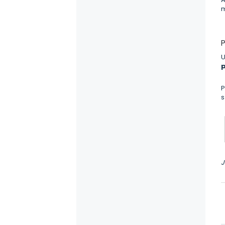
P
U
p
P
s
J