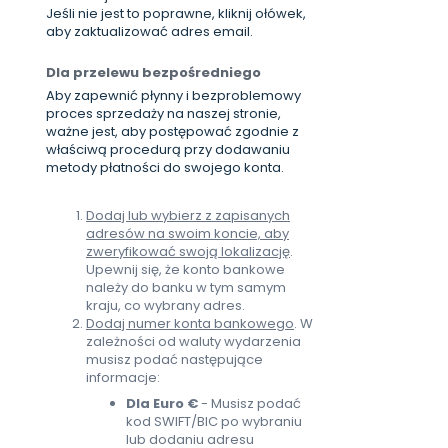
Jeśli nie jest to poprawne, kliknij ołówek,
aby zaktualizować adres email.
Dla przelewu bezpośredniego
Aby zapewnić płynny i bezproblemowy
proces sprzedaży na naszej stronie,
ważne jest, aby postępować zgodnie z
właściwą procedurą przy dodawaniu
metody płatności do swojego konta.
Dodaj lub wybierz z zapisanych
adresów na swoim koncie, aby
zweryfikować swoją lokalizację
.
Upewnij się, że konto bankowe
należy do banku w tym samym
kraju, co wybrany adres.
Dodaj numer konta bankowego
. W
zależności od waluty wydarzenia
musisz podać następujące
informacje:
Dla Euro €
- Musisz podać
kod SWIFT/BIC po wybraniu
lub dodaniu adresu