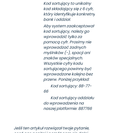
Kod sortujący to unikalny
kod składający się z 6 cyfr,
który identyfikuje konkretny
bank i oddział.
Aby system zaakceptował
kod sortujący, należy go
wprowadzić tylko za
pomocą cyfr. Prosimy nie
wprowadzać żadnych
myślników (-), spacji ani
znaków specjalnych.
Wszystkie cyfry kodu
sortującego powinny być
wprowadzone kolejno bez
przerw. Poniżej przykład:
Kod sortujący: 88-77-
66
Kod sortujący oddziału
do wprowadzenia na
naszej platformie: 887766
Jeśli ten artykuł rozwiązał twoje pytanie,