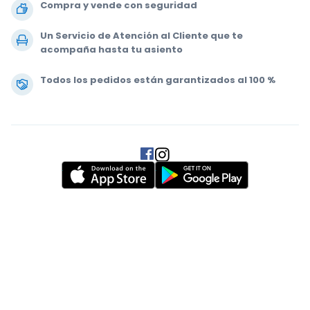
Compra y vende con seguridad
Un Servicio de Atención al Cliente que te
acompaña hasta tu asiento
Todos los pedidos están garantizados al 100 %
.
.
.
.
© 2000-2020 StubHub. Todos los derechos reservados. Al usar este sitio
web aceptas nuestras
Condiciones de uso, Aviso de privacidad y Aviso
de cookies.
Estás comprando entradas a un tercero; StubHub no es el
vendedor de las entradas. Los vendedores fijan los precios, que pueden
estar por encima del valor nominal.
Notificaciones de cambio en las
Condiciones de uso