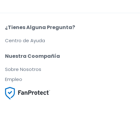
¿Tienes Alguna Pregunta?
Centro de Ayuda
Nuestra Coompañía
Sobre Nosotros
Empleo
Compra y vende con seguridad
Un Servicio de Atención al Cliente que te
acompaña hasta tu asiento