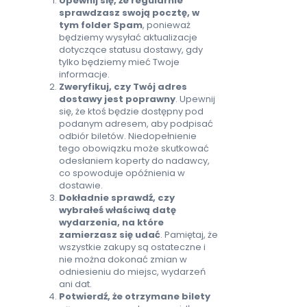
Upewnij się, że regularnie
sprawdzasz swoją pocztę, w
tym folder Spam
, ponieważ
będziemy wysyłać aktualizacje
dotyczące statusu dostawy, gdy
tylko będziemy mieć Twoje
informacje.
Zweryfikuj, czy Twój adres
dostawy jest poprawny
. Upewnij
się, że ktoś będzie dostępny pod
podanym adresem, aby podpisać
odbiór biletów. Niedopełnienie
tego obowiązku może skutkować
odesłaniem koperty do nadawcy,
co spowoduje opóźnienia w
dostawie.
Dokładnie sprawdź, czy
wybrałeś właściwą datę
wydarzenia, na które
zamierzasz się udać
. Pamiętaj, że
wszystkie zakupy są ostateczne i
nie można dokonać zmian w
odniesieniu do miejsc, wydarzeń
ani dat.
Potwierdź, że otrzymane bilety