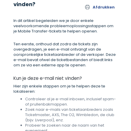
vinden?
Afdrukken
In dit artikel begeleiden we je door enkele
veelvoorkomende probleemoplossingsstappen om
je Mobile Transfer-tickets te helpen openen.
Ten eerste, onthoud dat zodra de tickets zijn
overgedragen, je een e-mail ontvangt van de
oorspronkelijke ticketaanbieder of de verkoper. Deze
e-mail bevat ofwel de ticketbestanden of biedt links
om ze via een externe app te openen.
Kun je deze e-mail niet vinden?
Hier zijn enkele stappen om je te helpen deze te
lokaliseren:
Controleer al je e-mail inboxen, inclusief spam-
of prullenbakmappen.
Zoek naar e-mails van ticketaanbieders zoals
Ticketmaster, AXS, The O2, Wimbledon, de club
(bijv. Liverpool), enz.
Probeer te zoeken naar de naam van het
evenement.