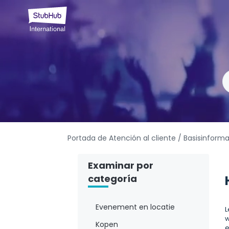
Portada de Atención al cliente
/ Basisinform
Examinar por
categoría
Evenement en locatie
L
w
Kopen
e