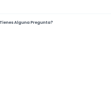
Tienes Alguna Pregunta?
entro de Ayuda
kies.
.
.
.
.