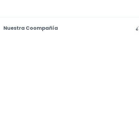
Nuestra Coompañía
¿
Sobre Nosotros
C
Empleo
a
o web aceptas nuestras
Condiciones de uso, Aviso de privacidad y Aviso de coo
s entradas. Los vendedores fijan los precios, que pueden estar por encima del