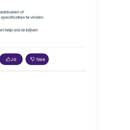
padstoelen of
 specificaties te vinden.
n help ons te blijven
Ja
Nee