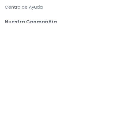
Centro de Ayuda
Nuestra Coompañía
Sobre Nosotros
Empleo
Compra y vende con seguridad
Un Servicio de Atención al Cliente que te
acompaña hasta tu asiento
Todos los pedidos están garantizados al 100 %