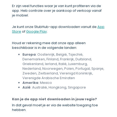
Er zijn veel functies waar je van kunt profiteren via de
app. Heb controle over je aankoop of verkoop vanaf
je mobiel.
Je kunt onze StubHub-app downloaden vanuit de
App
Store
of
Google Play
.
Houd er rekening mee dat onze app alleen
beschikbaar is in de volgende landen:
Europa
: Oostenrijk, België, Tsjechië,
Denemarken, Finland, Frankrijk, Duitsland,
Griekenland, Ierland, Italië, Luxemburg,
Nederland, Noorwegen, Polen, Portugal, Spanje,
Zweden, Zwitserland, Verenigd Koninkrijk,
Verenigde Arabische Emiraten
Amerika
: Mexico
Azië
: Australië, Hongkong, Singapore
Kan je de app niet downloaden in jouw regio?
In dat geval moet je er via de website toegang toe
hebben.