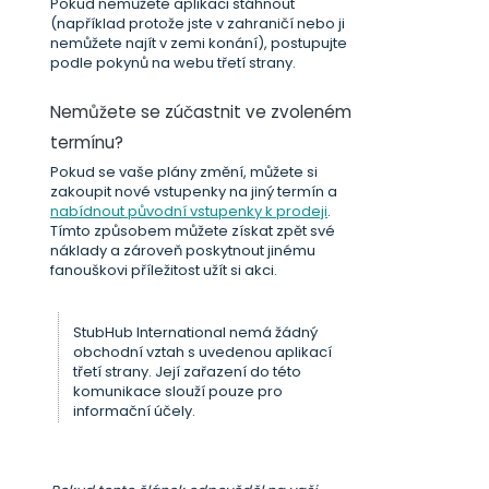
Pokud nemůžete aplikaci stáhnout
(například protože jste v zahraničí nebo ji
nemůžete najít v zemi konání), postupujte
podle pokynů na webu třetí strany.
Nemůžete se zúčastnit ve zvoleném
termínu?
Pokud se vaše plány změní, můžete si
zakoupit nové vstupenky na jiný termín a
nabídnout původní vstupenky k prodeji
.
Tímto způsobem můžete získat zpět své
náklady a zároveň poskytnout jinému
fanouškovi příležitost užít si akci.
StubHub International nemá žádný
obchodní vztah s uvedenou aplikací
třetí strany. Její zařazení do této
komunikace slouží pouze pro
informační účely.