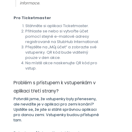
informace.
Pro Ticketmaster
Stáhněte si aplikaci Ticketmaster.
Přihlaste se nebo si vytvořte účet
pomocí stejné e-mailové adresy
registrované na StubHub International.
Přejděte na „Můj účet“ a zobrazte své
vstupenky. QR kód bude viditelný
pouze v den akce.
Na místě akce naskenujte QR kód pro
vstup.
Problém s přístupem k vstupenkám v
aplikaci třetí strany?
Potvrdili jsme, že vstupenky byly přeneseny,
ale nevidíte je v aplikaci pro zemi konání?
Ujistěte se, že jste si stáhli správnou aplikaci
pro danou zemi. Vstupenky budou přístupné
tam.