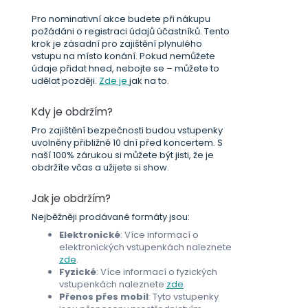
Pro nominativní akce budete při nákupu
požádáni o registraci údajů účastníků. Tento
krok je zásadní pro zajištění plynulého
vstupu na místo konání. Pokud nemůžete
údaje přidat hned, nebojte se – můžete to
udělat později.
Zde je
jak na to.
Kdy je obdržím?
Pro zajištění bezpečnosti budou vstupenky
uvolněny přibližně 10 dní před koncertem. S
naší 100% zárukou si můžete být jisti, že je
obdržíte včas a užijete si show.
Jak je obdržím?
Nejběžněji prodávané formáty jsou:
Elektronické
: Více informací o
elektronických vstupenkách naleznete
zde
.
Fyzické
: Více informací o fyzických
vstupenkách naleznete
zde
.
Přenos přes mobil
: Tyto vstupenky