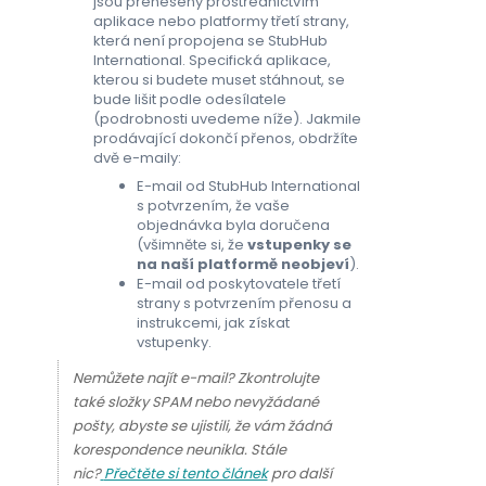
jsou přeneseny prostřednictvím
aplikace nebo platformy třetí strany,
která není propojena se StubHub
International. Specifická aplikace,
kterou si budete muset stáhnout, se
bude lišit podle odesílatele
(podrobnosti uvedeme níže). Jakmile
prodávající dokončí přenos, obdržíte
dvě e-maily:
E-mail od StubHub International
s potvrzením, že vaše
objednávka byla doručena
(všimněte si, že
vstupenky se
na naší platformě neobjeví
).
E-mail od poskytovatele třetí
strany s potvrzením přenosu a
instrukcemi, jak získat
vstupenky.
Nemůžete najít e-mail? Zkontrolujte
také složky SPAM nebo nevyžádané
pošty, abyste se ujistili, že vám žádná
korespondence neunikla. Stále
nic?
Přečtěte si tento článek
pro další