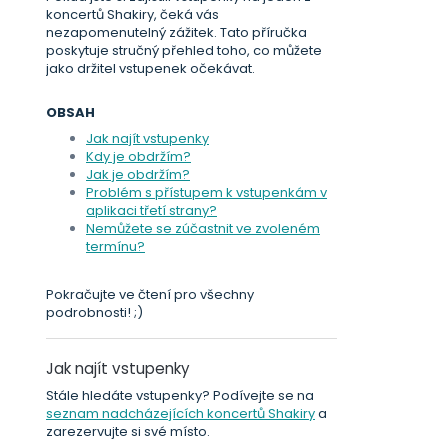
koncertů Shakiry, čeká vás
nezapomenutelný zážitek. Tato příručka
poskytuje stručný přehled toho, co můžete
jako držitel vstupenek očekávat.
OBSAH
Jak najít vstupenky
Kdy je obdržím?
Jak je obdržím?
Problém s přístupem k vstupenkám v
aplikaci třetí strany?
Nemůžete se zúčastnit ve zvoleném
termínu?
Pokračujte ve čtení pro všechny
podrobnosti! ;)
Jak najít vstupenky
Stále hledáte vstupenky? Podívejte se na
seznam nadcházejících koncertů Shakiry
a
zarezervujte si své místo.