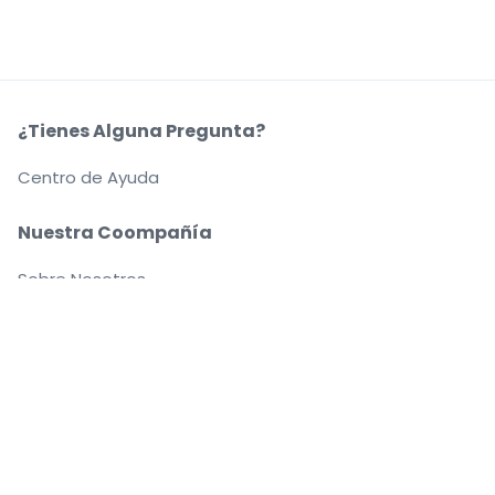
¿Tienes Alguna Pregunta?
Centro de Ayuda
Nuestra Coompañía
Sobre Nosotros
Empleo
Compra y vende con seguridad
Un Servicio de Atención al Cliente que te
acompaña hasta tu asiento