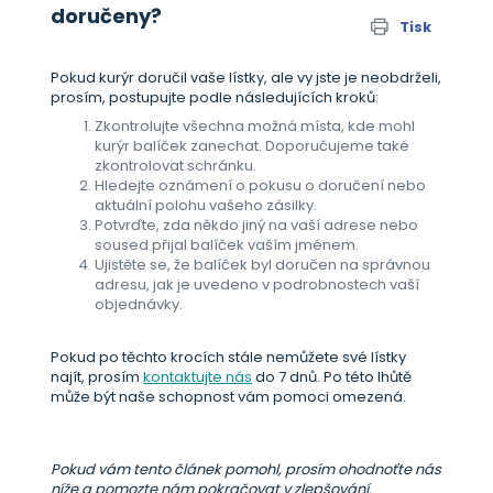
doručeny?
Tisk
Pokud kurýr doručil vaše lístky, ale vy jste je neobdrželi,
prosím, postupujte podle následujících kroků:
Zkontrolujte všechna možná místa, kde mohl
kurýr balíček zanechat. Doporučujeme také
zkontrolovat schránku.
Hledejte oznámení o pokusu o doručení nebo
aktuální polohu vašeho zásilky.
Potvrďte, zda někdo jiný na vaší adrese nebo
soused přijal balíček vaším jménem.
Ujistěte se, že balíček byl doručen na správnou
adresu, jak je uvedeno v podrobnostech vaší
objednávky.
Pokud po těchto krocích stále nemůžete své lístky
najít, prosím
kontaktujte nás
do 7 dnů. Po této lhůtě
může být naše schopnost vám pomoci omezená.
Pokud vám tento článek pomohl, prosím ohodnoťte nás
níže a pomozte nám pokračovat v zlepšování.