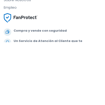
Empleo
Compra y vende con seguridad
Un Servicio de Atención al Cliente que te
acompaña hasta tu asiento
Todos los pedidos están garantizados al 100 %
.
.
.
.
© 2000-2020 StubHub. Todos los derechos reservados. Al usar este sitio
web aceptas nuestras
Condiciones de uso, Aviso de privacidad y Aviso
de cookies.
Estás comprando entradas a un tercero; StubHub no es el