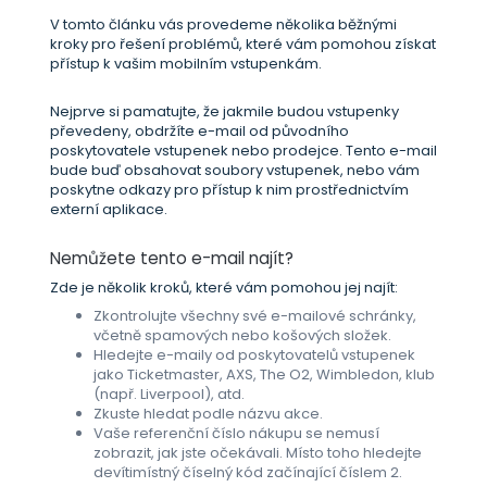
V tomto článku vás provedeme několika běžnými
kroky pro řešení problémů, které vám pomohou získat
přístup k vašim mobilním vstupenkám.
Nejprve si pamatujte, že jakmile budou vstupenky
převedeny, obdržíte e-mail od původního
poskytovatele vstupenek nebo prodejce. Tento e-mail
bude buď obsahovat soubory vstupenek, nebo vám
poskytne odkazy pro přístup k nim prostřednictvím
externí aplikace.
Nemůžete tento e-mail najít?
Zde je několik kroků, které vám pomohou jej najít:
Zkontrolujte všechny své e-mailové schránky,
včetně spamových nebo košových složek.
Hledejte e-maily od poskytovatelů vstupenek
jako Ticketmaster, AXS, The O2, Wimbledon, klub
(např. Liverpool), atd.
Zkuste hledat podle názvu akce.
Vaše referenční číslo nákupu se nemusí
zobrazit, jak jste očekávali. Místo toho hledejte
devítimístný číselný kód začínající číslem 2.