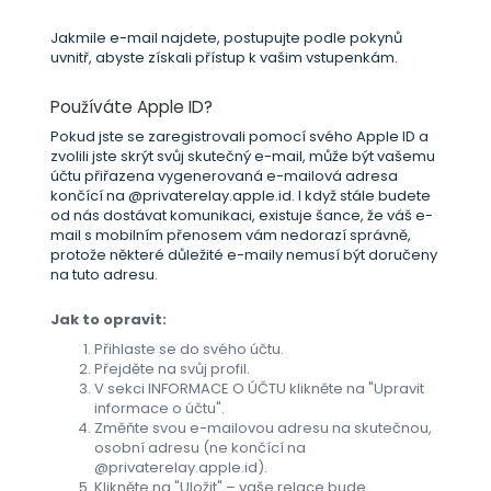
Jakmile e-mail najdete, postupujte podle pokynů
uvnitř, abyste získali přístup k vašim vstupenkám.
Používáte Apple ID?
Pokud jste se zaregistrovali pomocí svého Apple ID a
zvolili jste skrýt svůj skutečný e-mail, může být vašemu
účtu přiřazena vygenerovaná e-mailová adresa
končící na @privaterelay.apple.id. I když stále budete
od nás dostávat komunikaci, existuje šance, že váš e-
mail s mobilním přenosem vám nedorazí správně,
protože některé důležité e-maily nemusí být doručeny
na tuto adresu.
Jak to opravit:
Přihlaste se do svého účtu.
Přejděte na svůj profil.
V sekci INFORMACE O ÚČTU klikněte na "Upravit
informace o účtu".
Změňte svou e-mailovou adresu na skutečnou,
osobní adresu (ne končící na
@privaterelay.apple.id).
Klikněte na "Uložit" – vaše relace bude