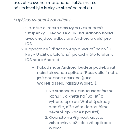
ukázat ze svého smartphone. Takže musíte
následovat tyto kroky ze stejného mobilu.
Když jsou vstupenky doručeny...
Obdržíte e-mail s odkazy na zakoupené
vstupenky – Jedná se o URL na jednoho hosta,
avšak najdete odkaz pro Android a další pro
iOS.
Klepněte na "Přidat do Apple Wallet" nebo "G
Pay - Uložit do telefonu", pokud máte telefon s
iOS nebo Android.
Pokud máte Android
, budete potřebovat
nainstalovanou aplikaci "Passwallet" nebo
jiné podobné aplikace (jako
WalletPasses, Pass2U Wallet...).
Na stahovací aplikaci klepněte na
ikonu ⠇, klikněte na "Sdílet" a
vyberte aplikaci Wallet (pokud ji
nemáte, níže vám doporučíme
některé aplikace k použití).
Klepněte na Přijmout, abyste
vstupenky uložili do své aplikace
Wallet.