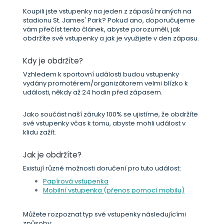
Koupili jste vstupenky na jeden z zápasů hraných na
stadionu St. James' Park? Pokud ano, doporučujeme
vám přečíst tento článek, abyste porozuměli, jak
obdržíte své vstupenky a jak je využijete v den zápasu.
Kdy je obdržíte?
Vzhledem k sportovní události budou vstupenky
vydány promotérem/organizátorem velmi blízko k
události, někdy až 24 hodin před zápasem.
Jako součást naší záruky 100% se ujistíme, že obdržíte
své vstupenky včas k tomu, abyste mohli událost v
klidu zažít.
Jak je obdržíte?
Existují různé možnosti doručení pro tuto událost:
Papírová vstupenka
Mobilní vstupenka (přenos pomocí mobilu)
Můžete rozpoznat typ své vstupenky následujícími
způsoby: