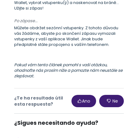
Wallet, vybrat vstupenku(ý) a naskenovat na bráně...
Užijte si zápas!
Po zápase...
Můžete obdržet sezónní vstupenky. Z tohoto důvodu
vás žádáme, abyste po skončení zápasu vymazali
vstupenky z vaší aplikace Wallet. Jinak bude
předplatné stále propojeno s vaším telefonem.
Pokud vám tento článek pomohl s vaší otázkou,
ohodnoťte nás prosím níže a pomozte nám neustále se
zlepšovat.
¿Te ha resultado útil
Ano
Ne
esta respuesta?
¿Sigues necesitando ayuda?