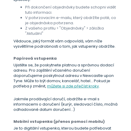
Při dokončení objednávky budete schopni vidět
tuto informaci.
V potvrzovacím e-mailu, který obdržíte poté, co
je objednávka potvrzena.
Z vašeho profilu > "Objednávky" > záložka
"Aktuální"
Vědouce, jaký formát vám odpovídá, vám níže
vysvětlíme podrobnosti o tom, jak vstupenky obdržíte.
Papírová vstupenka
Ujistěte se, že poskytnete platnou a správnou dodací
adresu. Pro zajištění včasného doručení
doporučujeme poskytnout adresu v Newcastle upon
Tyne. Může to být domov, kancelář, hotel... Pokud je
potřeba ji změnit,
můžete si zde přečíst kroky
.
Jakmile prodávající doručí, obdržíte e-mail s
informacemi o doručení (kurýr, sledovací číslo, možná
odhadované datum doručení...)
Mobilní vstupenka (přenos pomocí mobilu)
Je to digitální vstupenka, kterou budete potřebovat