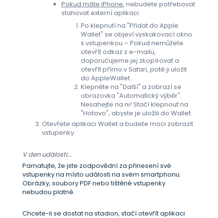
Pokud máte iPhone
, nebudete potřebovat
stahovat externí aplikaci.
Po klepnutí na "Přidat do Apple
Wallet" se objeví vyskakovací okno
s vstupenkou – Pokud nemůžete
otevřít odkaz z e-mailu,
doporučujeme jej zkopírovat a
otevřít přímo v Safari, poté ji uložit
do AppleWallet.
Klepněte na "Další" a zobrazí se
obrazovka "Automatický výběr".
Nesahejte na ni! Stačí klepnout na
"Hotovo", abyste je uložili do Wallet.
Otevřete aplikaci Wallet a budete moci zobrazit
vstupenky.
V den události...
Pamatujte, že jste zodpovědní za přinesení své
vstupenky na místo události na svém smartphonu.
Obrázky, soubory PDF nebo tištěné vstupenky
nebudou platné.
Chcete-li se dostat na stadion, stačí otevřít aplikaci