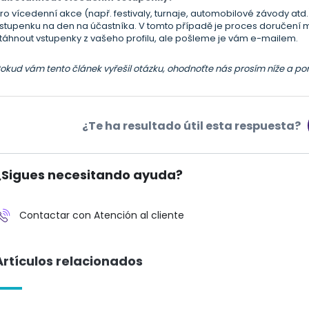
ro vícedenní akce (např. festivaly, turnaje, automobilové závody atd
stupenku na den na účastníka. V tomto případě je proces doručení 
táhnout vstupenky z vašeho profilu, ale pošleme je vám e-mailem.
okud vám tento článek vyřešil otázku, ohodnoťte nás prosím níže a p
¿Te ha resultado útil esta respuesta?
¿Sigues necesitando ayuda?
Contactar con Atención al cliente
Artículos relacionados