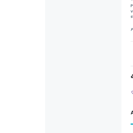
P
v
s
P