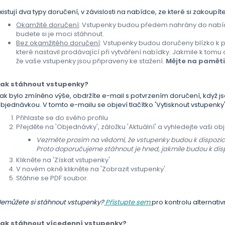
xistují dva typy doručení, v závislosti na nabídce, ze které si zakoupít
Okamžité doručení
: Vstupenky budou předem nahrány do nabíd
budete si je moci stáhnout.
Bez okamžitého doručení
: Vstupenky budou doručeny blízko k
které nastavil prodávající při vytváření nabídky. Jakmile k tomu 
že vaše vstupenky jsou připraveny ke stažení.
Mějte na paměti
Jak stáhnout vstupenky?
ak bylo zmíněno výše, obdržíte e-mail s potvrzením doručení, když j
bjednávkou. V tomto e-mailu se objeví tlačítko 'Vytisknout vstupenky'
Přihlaste se do svého profilu
Přejděte na 'Objednávky', záložku 'Aktuální' a vyhledejte vaši o
Vezměte prosím na vědomí, že vstupenky budou k dispozici
Proto doporučujeme stáhnout je hned, jakmile budou k disp
Klikněte na 'Získat vstupenky'
V novém okně klikněte na 'Zobrazit vstupenky'.
Stáhne se PDF soubor.
emůžete si stáhnout vstupenky?
Přistupte sem
pro kontrolu alternativ
Jak stáhnout vícedenní vstupenky?