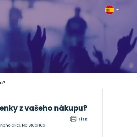
pu?
penky z vašeho nákupu?
Tisk
mnoho akcí. Na StubHub