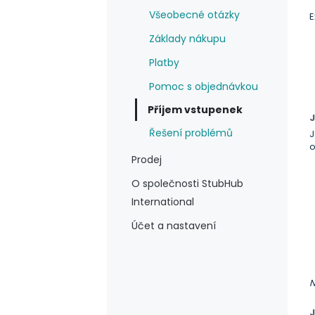
Všeobecné otázky
E
Základy nákupu
Platby
Pomoc s objednávkou
Příjem vstupenek
Řešení problémů
J
o
Prodej
O společnosti StubHub
International
Účet a nastavení
N