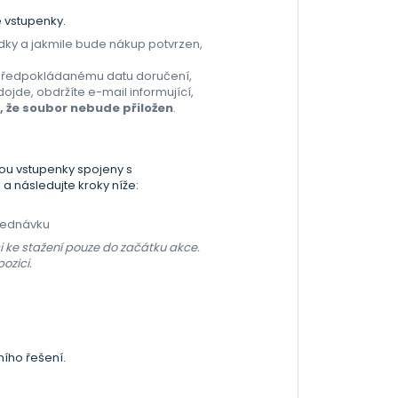
e vstupenky.
ky a jakmile bude nákup potvrzen,
 předpokládanému datu doručení,
dojde, obdržíte e-mail informující,
, že soubor nebude přiložen
.
sou vstupenky spojeny s
 a následujte kroky níže:
bjednávku
 ke stažení pouze do začátku akce.
ozici.
ního řešení.