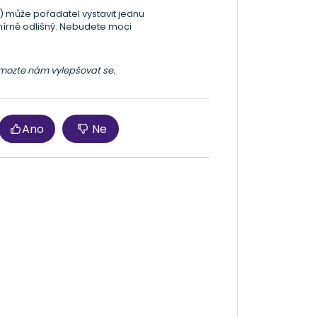
.) může pořadatel vystavit jednu
mírně odlišný. Nebudete moci
omozte nám vylepšovat se.
Ano
Ne