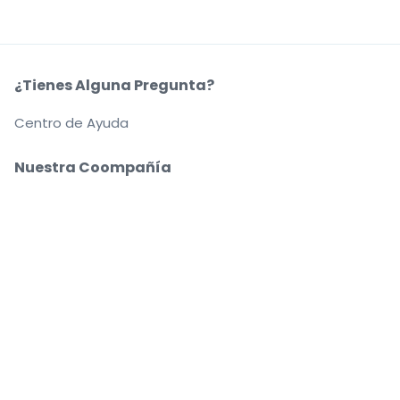
¿Tienes Alguna Pregunta?
Centro de Ayuda
Nuestra Coompañía
Sobre Nosotros
Empleo
Compra y vende con seguridad
Un Servicio de Atención al Cliente que te
acompaña hasta tu asiento