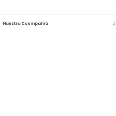
Nuestra Coompañía
¿
Sobre Nosotros
C
Empleo
a
o web aceptas nuestras
Condiciones de uso, Aviso de privacidad y Aviso de coo
s entradas. Los vendedores fijan los precios, que pueden estar por encima del