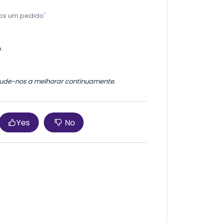
nos um pedido'
.
 ajude-nos a melhorar continuamente.
Yes
No