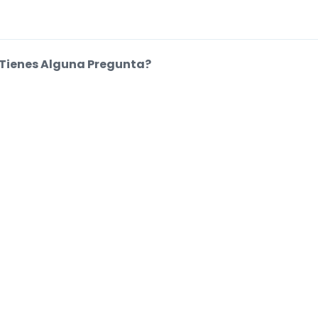
Tienes Alguna Pregunta?
entro de Ayuda
kies.
.
.
.
.