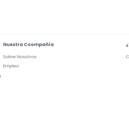
Nuestra Coompañía
¿
Sobre Nosotros
C
Empleo
a
o web aceptas nuestras
Condiciones de uso, Aviso de privacidad y Aviso de coo
s entradas. Los vendedores fijan los precios, que pueden estar por encima del