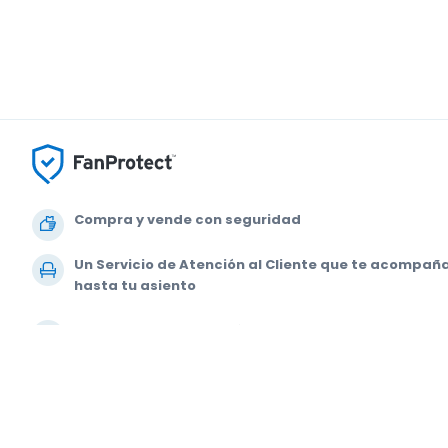
Compra y vende con seguridad
Un Servicio de Atención al Cliente que te acompañ
hasta tu asiento
Todos los pedidos están garantizados al 100 %
© 2000-2020 StubHub. Todos los derechos reservados. Al usar este siti
Estás comprando entradas a un tercero; StubHub no es el vendedor de la