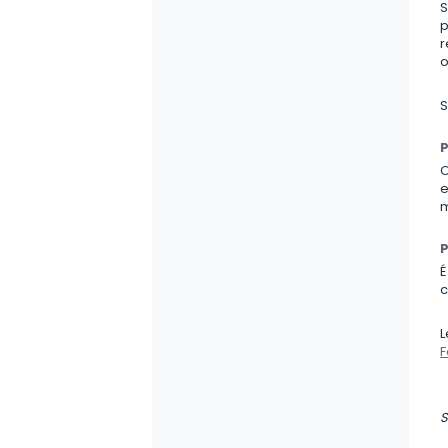
S
p
r
o
S
P
O
e
m
P
É
c
L
F
S