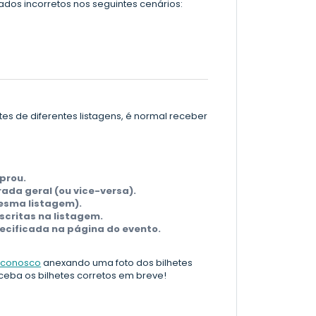
ados incorretos nos seguintes cenários:
es de diferentes listagens, é normal receber
prou.
da geral (ou vice-versa).
esma listagem).
critas na listagem.
ecificada na página do evento.
 conosco
anexando uma foto dos bilhetes
eba os bilhetes corretos em breve!