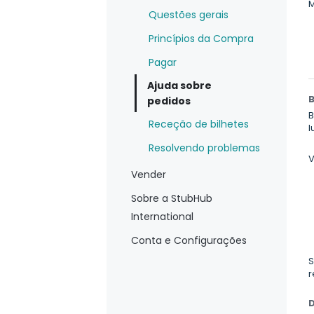
M
Questões gerais
Princípios da Compra
Pagar
Ajuda sobre
pedidos
B
Receção de bilhetes
l
Resolvendo problemas
V
Vender
Sobre a StubHub
International
Conta e Configurações
S
r
D