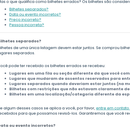
as o que qualifica como bilhetes errados? Os bilhetes são consider
Bilhetes separados?
Data ou evento incorretos?
Preço incorreto?
Pessoa incorreta?
Bilhetes separados?
ilhetes de uma única listagem devem estar juntos. Se comprou bilhet
ugares separados.
ocê pode ter recebido os bilhetes errados se recebeu:
Lugares em uma fila ou seção diferente da que você com
Lugares que mudaram de assentos reservados para entra
Lugares separados quando deveriam estar juntos (na m
Bilhetes com restrições que não estavam claramente des
Bilhetes em uma localização/categoria diferente da esp
e algum desses casos se aplica a você, por favor,
entre em contato
ecebidos para que possamos revisá-los. Garantiremos que você rec
ata ou evento incorretos?