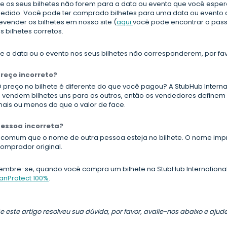
e os seus bilhetes não forem para a data ou evento que você esper
edido. Você pode ter comprado bilhetes para uma data ou evento 
evender os bilhetes em nosso site (
aqui
você pode encontrar o pas
s bilhetes corretos.
e a data ou o evento nos seus bilhetes não corresponderem, por fa
reço incorreto?
 preço no bilhete é diferente do que você pagou? A StubHub Inter
 vendem bilhetes uns para os outros, então os vendedores definem 
ais ou menos do que o valor de face.
essoa incorreta?
 comum que o nome de outra pessoa esteja no bilhete. O nome impr
omprador original.
embre-se, quando você compra um bilhete na StubHub International
anProtect 100%
.
e este artigo resolveu sua dúvida, por favor, avalie-nos abaixo e aju