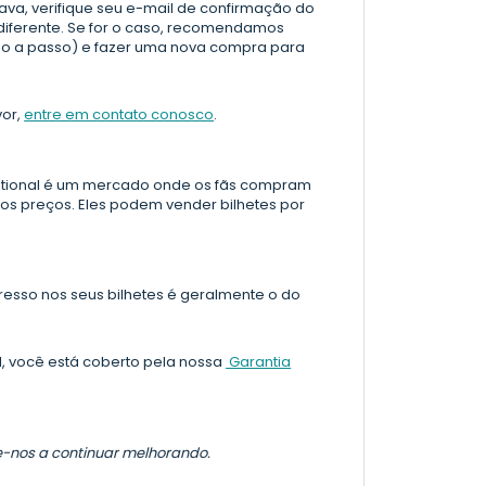
ava, verifique seu e-mail de confirmação do
diferente. Se for o caso, recomendamos
so a passo) e fazer uma nova compra para
vor,
entre em contato conosco
.
national é um mercado onde os fãs compram
os preços. Eles podem vender bilhetes por
esso nos seus bilhetes é geralmente o do
, você está coberto pela nossa
Garantia
de-nos a continuar melhorando.