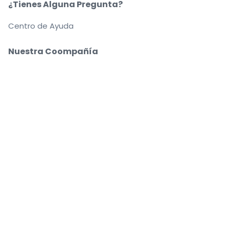
¿Tienes Alguna Pregunta?
Centro de Ayuda
Nuestra Coompañía
Sobre Nosotros
Empleo
Compra y vende con seguridad
Un Servicio de Atención al Cliente que te
acompaña hasta tu asiento
Todos los pedidos están garantizados al 100 %