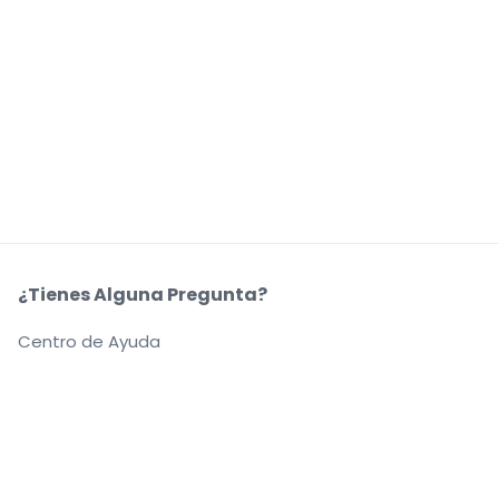
¿Tienes Alguna Pregunta?
Centro de Ayuda
Nuestra Coompañía
Sobre Nosotros
Empleo