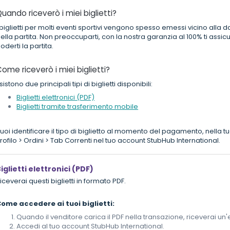
uando riceverò i miei biglietti?
 biglietti per molti eventi sportivi vengono spesso emessi vicino alla d
ella partita. Non preoccuparti, con la nostra garanzia al 100% ti assicu
oderti la partita.
ome riceverò i miei biglietti?
sistono due principali tipi di biglietti disponibili:
Biglietti elettronici (PDF)
Biglietti tramite trasferimento mobile
uoi identificare il tipo di biglietto al momento del pagamento, nella 
rofilo > Ordini > Tab Correnti nel tuo account StubHub International.
iglietti elettronici (PDF)
iceverai questi biglietti in formato PDF.
ome accedere ai tuoi biglietti:
Quando il venditore carica il PDF nella transazione, riceverai u
Accedi al tuo account StubHub International.