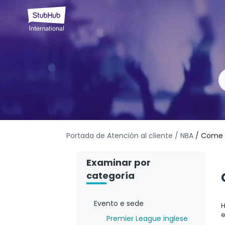
Portada de Atención al cliente
/ NBA
/ Come r
Examinar por
categoría
Evento e sede
H
e
Premier League inglese