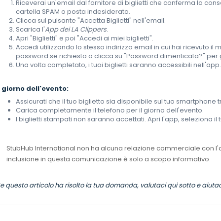
Riceverai un'email dal fornitore di biglietti che conferma la conse
cartella SPAM o posta indesiderata.
Clicca sul pulsante "Accetta Biglietti" nell'email.
Scarica l'
App dei LA Clippers
.
Apri "Biglietti" e poi "Accedi ai miei biglietti".
Accedi utilizzando lo stesso indirizzo email in cui hai ricevuto i
password se richiesto o clicca su "Password dimenticata?" pe
Una volta completato, i tuoi biglietti saranno accessibili nell'app
l giorno dell'evento:
Assicurati che il tuo biglietto sia disponibile sul tuo smartphone 
Carica completamente il telefono per il giorno dell'evento.
I biglietti stampati non saranno accettati. Apri l'app, seleziona il
StubHub International non ha alcuna relazione commerciale con l'a
inclusione in questa comunicazione è solo a scopo informativo.
e questo articolo ha risolto la tua domanda, valutaci qui sotto e aiutac