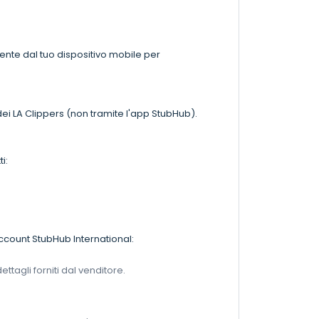
.
mente dal tuo dispositivo mobile per
 dei LA Clippers (non tramite l'app StubHub).
ti:
account StubHub International:
ettagli forniti dal venditore.