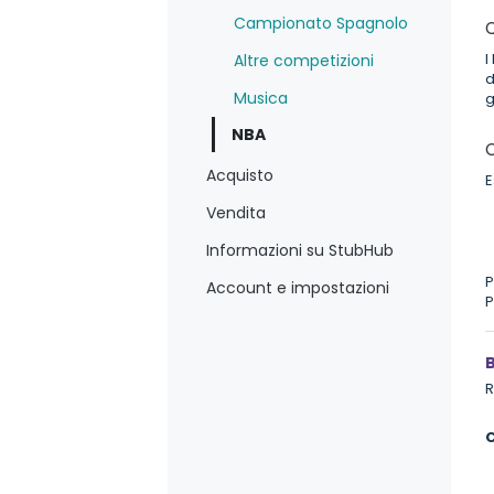
Campionato Spagnolo
Q
I
Altre competizioni
d
Musica
g
NBA
C
Acquisto
E
Vendita
Informazioni su StubHub
P
Account e impostazioni
P
B
R
C