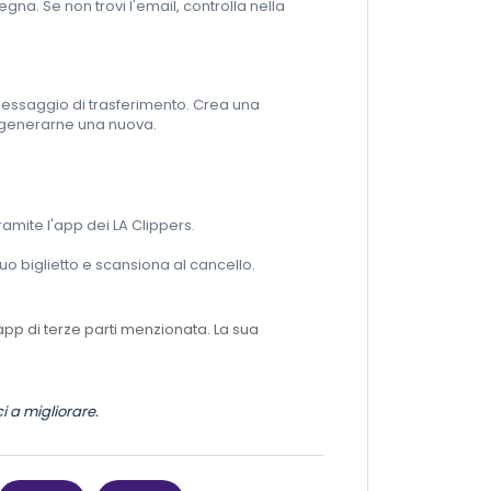
gna. Se non trovi l'email, controlla nella
l messaggio di trasferimento. Crea una
r generarne una nuova.
.
tramite l'app dei LA Clippers.
 tuo biglietto e scansiona al cancello.
pp di terze parti menzionata. La sua
i a migliorare.