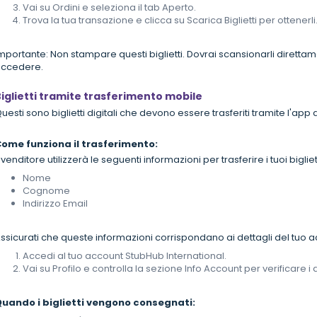
Vai su Ordini e seleziona il tab Aperto.
Trova la tua transazione e clicca su Scarica Biglietti per ottenerli
mportante: Non stampare questi biglietti. Dovrai scansionarli diretta
ccedere.
iglietti tramite trasferimento mobile
uesti sono biglietti digitali che devono essere trasferiti tramite l'app
ome funziona il trasferimento:
l venditore utilizzerà le seguenti informazioni per trasferire i tuoi bigliet
Nome
Cognome
Indirizzo Email
ssicurati che queste informazioni corrispondano ai dettagli del tuo 
Accedi al tuo account StubHub International.
Vai su Profilo e controlla la sezione Info Account per verificare i d
uando i biglietti vengono consegnati: