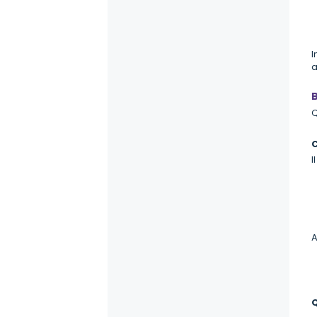
I
a
B
Q
C
I
A
Q