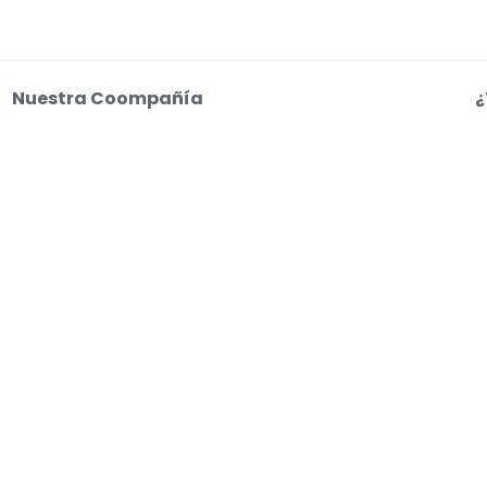
Nuestra Coompañía
¿
Sobre Nosotros
C
Empleo
a
o web aceptas nuestras
Condiciones de uso, Aviso de privacidad y Aviso de coo
s entradas. Los vendedores fijan los precios, que pueden estar por encima del