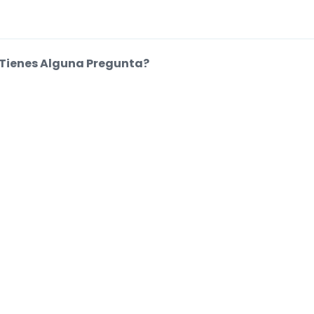
Tienes Alguna Pregunta?
entro de Ayuda
kies.
.
.
.
.