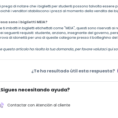
i prega di notare che i biglietti per studenti possono talvolta essere prez
oiché i venditori stabiliscono i prezzi al momento della vendita dei bigl
osa sono i biglietti MEIA?
e ti imbatti in biglietti etichettati come "MEIA", questi sono riservati a
ei seguenti requisiti: studente, anziano, insegnante del governo, pe
rova di idoneità per una di queste categorie presso il botteghino del
e questo articolo ha risolto la tua domanda, per favore valutaci qui sot
¿Te ha resultado útil esta respuesta?
¿Sigues necesitando ayuda?
Contactar con Atención al cliente