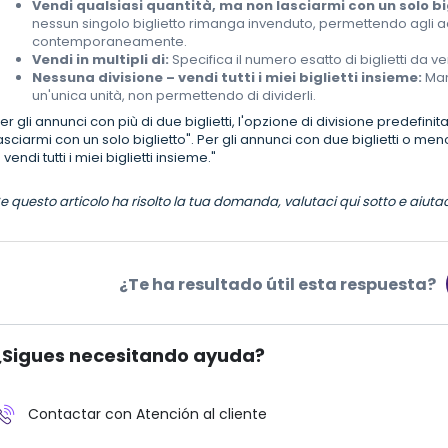
Vendi qualsiasi quantità, ma non lasciarmi con un solo bi
nessun singolo biglietto rimanga invenduto, permettendo agli acqu
contemporaneamente.
Vendi in multipli di:
Specifica il numero esatto di biglietti da 
Nessuna divisione – vendi tutti i miei biglietti insieme:
Mant
un'unica unità, non permettendo di dividerli.
er gli annunci con più di due biglietti, l'opzione di divisione predefini
asciarmi con un solo biglietto". Per gli annunci con due biglietti o me
 vendi tutti i miei biglietti insieme."
e questo articolo ha risolto la tua domanda, valutaci qui sotto e aiuta
¿Te ha resultado útil esta respuesta?
¿Sigues necesitando ayuda?
Contactar con Atención al cliente