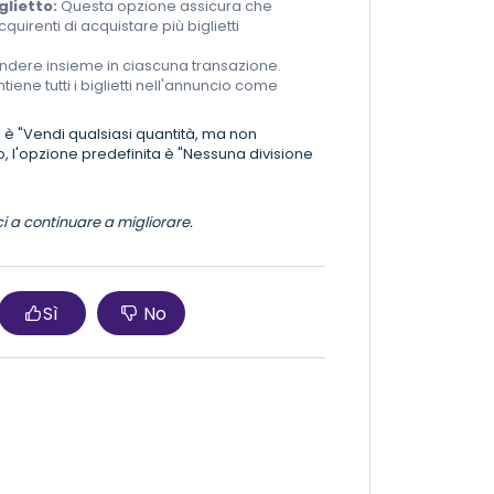
glietto:
Questa opzione assicura che
irenti di acquistare più biglietti
vendere insieme in ciascuna transazione.
iene tutti i biglietti nell'annuncio come
ta è "Vendi qualsiasi quantità, ma non
no, l'opzione predefinita è "Nessuna divisione
ci a continuare a migliorare.
Sì
No