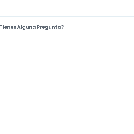
Tienes Alguna Pregunta?
entro de Ayuda
kies.
.
.
.
.