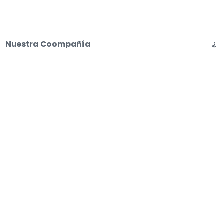
Nuestra Coompañía
¿
Sobre Nosotros
C
Empleo
a
o web aceptas nuestras
Condiciones de uso, Aviso de privacidad y Aviso de coo
s entradas. Los vendedores fijan los precios, que pueden estar por encima del