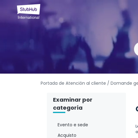
Portada de Atención al cliente
/ Domande ge
Examinar por
categoría
Evento e sede
L
o
Acquisto