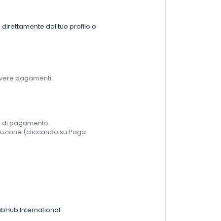
direttamente dal tuo profilo o
cevere pagamenti.
do di pagamento.
oluzione (cliccando su Paga
tubHub International: