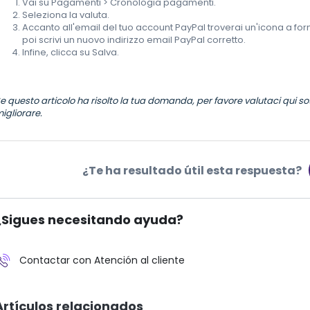
Vai su Pagamenti > Cronologia pagamenti.
Seleziona la valuta.
Accanto all'email del tuo account PayPal troverai un'icona a for
poi scrivi un nuovo indirizzo email PayPal corretto.
Infine, clicca su Salva.
e questo articolo ha risolto la tua domanda, per favore valutaci qui so
igliorare.
¿Te ha resultado útil esta respuesta?
¿Sigues necesitando ayuda?
Contactar con Atención al cliente
Artículos relacionados