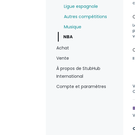
c
Ligue espagnole
Autres compétitions
Q
L
Musique
p
v
NBA
Achat
Vente
I
À propos de StubHub
International
V
Compte et paramètres
C
B
V
C