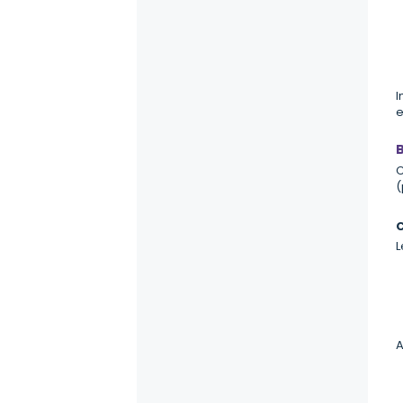
I
e
B
C
(
C
L
A