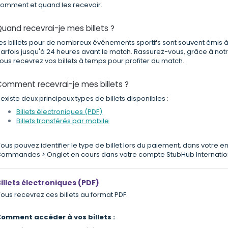
omment et quand les recevoir.
uand recevrai-je mes billets ?
es billets pour de nombreux événements sportifs sont souvent émis 
arfois jusqu'à 24 heures avant le match. Rassurez-vous, grâce à not
ous recevrez vos billets à temps pour profiter du match.
Comment recevrai-je mes billets ?
l existe deux principaux types de billets disponibles :
Billets électroniques (PDF)
Billets transférés par mobile
ous pouvez identifier le type de billet lors du paiement, dans votre em
ommandes > Onglet en cours dans votre compte StubHub Internatio
illets électroniques (PDF)
ous recevrez ces billets au format PDF.
omment accéder à vos billets :