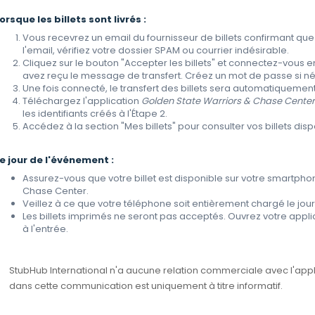
orsque les billets sont livrés :
Vous recevrez un email du fournisseur de billets confirmant que le
l'email, vérifiez votre dossier SPAM ou courrier indésirable.
Cliquez sur le bouton "Accepter les billets" et connectez-vous 
avez reçu le message de transfert. Créez un mot de passe si n
Une fois connecté, le transfert des billets sera automatiquemen
Téléchargez l'application
Golden State Warriors & Chase Cente
les identifiants créés à l'Étape 2.
Accédez à la section "Mes billets" pour consulter vos billets disp
e jour de l'événement :
Assurez-vous que votre billet est disponible sur votre smartphon
Chase Center.
Veillez à ce que votre téléphone soit entièrement chargé le jou
Les billets imprimés ne seront pas acceptés. Ouvrez votre applic
à l'entrée.
StubHub International n'a aucune relation commerciale avec l'appl
dans cette communication est uniquement à titre informatif.