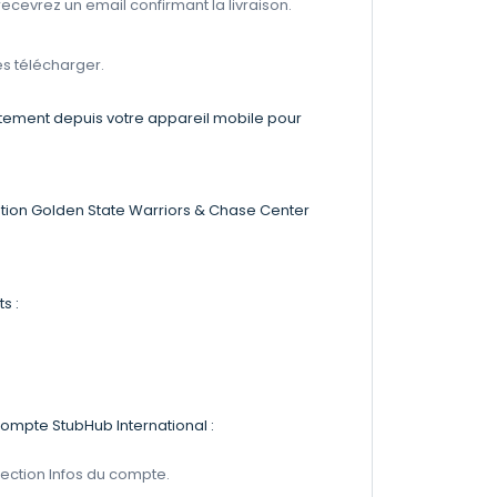
ecevrez un email confirmant la livraison.
les télécharger.
ectement depuis votre appareil mobile pour
cation Golden State Warriors & Chase Center
ts :
ompte StubHub International :
 section Infos du compte.