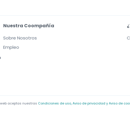
Nuestra Coompañía
¿
Sobre Nosotros
C
Empleo
a
o web aceptas nuestras
Condiciones de uso, Aviso de privacidad y Aviso de coo
s entradas. Los vendedores fijan los precios, que pueden estar por encima del