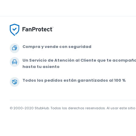
Compra y vende con seguridad
Un Servicio de Atención al Cliente que te acompañ
hasta tu asiento
Todos los pedidos están garantizados al 100 %
© 2000-2020 StubHub. Todos los derechos reservados. Al usar este siti
Estás comprando entradas a un tercero; StubHub no es el vendedor de la
valor nominal.
Notificaciones de cambio en las Condiciones de uso