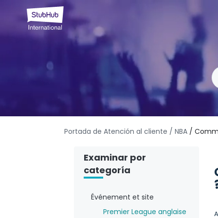
Portada de Atención al cliente
/ NBA
/ Commen
Examinar por
categoría
Événement et site
Premier League anglaise
A