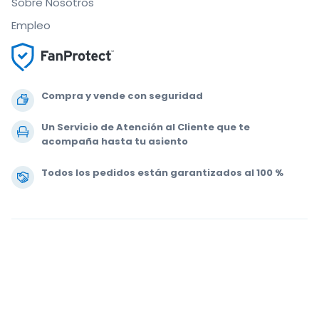
Sobre Nosotros
Empleo
Compra y vende con seguridad
Un Servicio de Atención al Cliente que te
acompaña hasta tu asiento
Todos los pedidos están garantizados al 100 %
.
.
.
.
© 2000-2020 StubHub. Todos los derechos reservados. Al usar este sitio
web aceptas nuestras
Condiciones de uso, Aviso de privacidad y Aviso