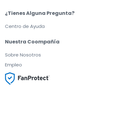
¿Tienes Alguna Pregunta?
Centro de Ayuda
Nuestra Coompañía
Sobre Nosotros
Empleo
Compra y vende con seguridad
Un Servicio de Atención al Cliente que te
acompaña hasta tu asiento
Todos los pedidos están garantizados al 100 %