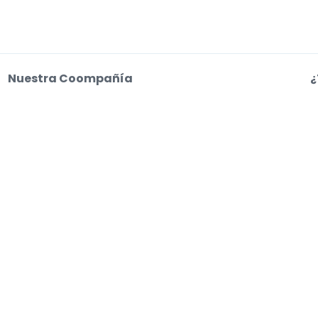
Nuestra Coompañía
¿
Sobre Nosotros
C
Empleo
a
o web aceptas nuestras
Condiciones de uso, Aviso de privacidad y Aviso de coo
s entradas. Los vendedores fijan los precios, que pueden estar por encima del