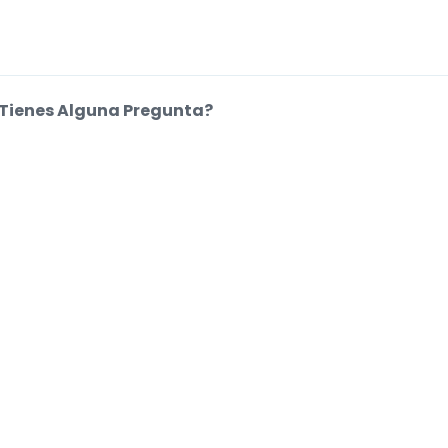
Tienes Alguna Pregunta?
entro de Ayuda
kies.
.
.
.
.