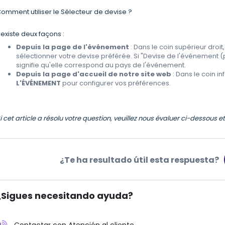
omment utiliser le Sélecteur de devise ?
l existe deux façons :
Depuis la page de l'événement
: Dans le coin supérieur droit
sélectionner votre devise préférée. Si "Devise de l'événement (
signifie qu'elle correspond au pays de l'événement.
Depuis la page d'accueil de notre site web
: Dans le coin inf
L'ÉVÉNEMENT
pour configurer vos préférences.
i cet article a résolu votre question, veuillez nous évaluer ci-dessous 
¿Te ha resultado útil esta respuesta?
¿Sigues necesitando ayuda?
Contactar con Atención al cliente