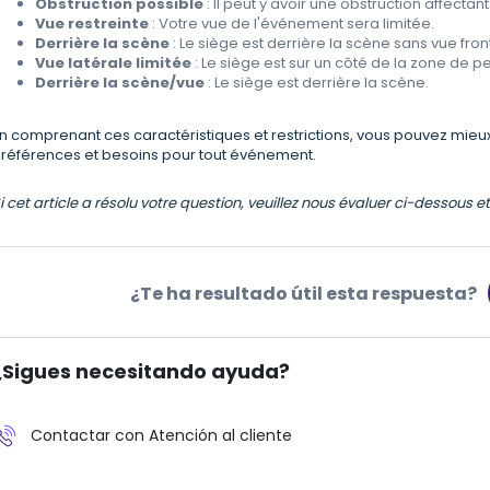
Obstruction possible
: Il peut y avoir une obstruction affectant
Vue restreinte
: Votre vue de l'événement sera limitée.
Derrière la scène
: Le siège est derrière la scène sans vue fron
Vue latérale limitée
: Le siège est sur un côté de la zone de
Derrière la scène/vue
: Le siège est derrière la scène.
n comprenant ces caractéristiques et restrictions, vous pouvez mieux 
références et besoins pour tout événement.
i cet article a résolu votre question, veuillez nous évaluer ci-dessous 
¿Te ha resultado útil esta respuesta?
¿Sigues necesitando ayuda?
Contactar con Atención al cliente