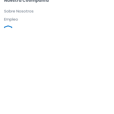
Nuestra Coompañía
Sobre Nosotros
Empleo
Compra y vende con seguridad
Un Servicio de Atención al Cliente que te
acompaña hasta tu asiento
Todos los pedidos están garantizados al 100 %
.
.
.
.