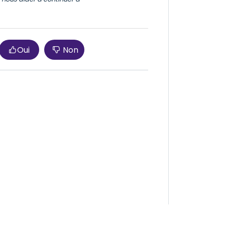
Oui
Non