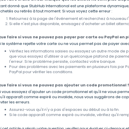
tant donné que StubHub International est une plateforme dynamique, 
chetés ou retirés à tout moment. Si vous voyez cette erreur :
Retournez à la page de l'événement et recherchez à nouveau l
Si elle n'est plus disponible, envisagez d'acheter un billet alternat
ue faire si vous ne pouvez pas payer par carte ou PayPal en pl
i le système rejette votre carte ou ne vous permet pas de payer avec 
Vérifiez les informations saisies ou essayez un autre mode de pa
que vous essayez d'utiliser a un quelconque plafond de paieme
l'erreur. Si le problème persiste, contactez votre banque.
Pour des problèmes avec les paiements en plusieurs fois par P
PayPal pour vérifier les conditions.
ue faire si vous ne pouvez pas ajouter un code promotionnel 
i vous essayez d'ajouter un code promotionnel et qu'il ne vous perme
u'il apparaît comme expiré ou invalide, nous vous suggérons de copi
viter les erreurs.
Assurez-vous qu'il n'y a pas d'espaces au début ou à la fin.
Si le code apparaît comme expiré ou invalide, vérifiez qu'il rempl
i cet article a résolu votre question, veuillez nous évaluer ci-dessous e