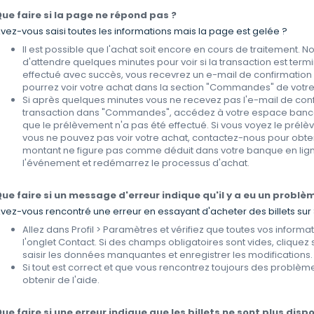
ue faire si la page ne répond pas ?
vez-vous saisi toutes les informations mais la page est gelée ?
Il est possible que l'achat soit encore en cours de traitement
d'attendre quelques minutes pour voir si la transaction est term
effectué avec succès, vous recevrez un e-mail de confirmation 
pourrez voir votre achat dans la section "Commandes" de votre 
Si après quelques minutes vous ne recevez pas l'e-mail de con
transaction dans "Commandes", accédez à votre espace bancair
que le prélèvement n'a pas été effectué. Si vous voyez le prél
vous ne pouvez pas voir votre achat, contactez-nous pour obtenir
montant ne figure pas comme déduit dans votre banque en lign
l'événement et redémarrez le processus d'achat.
ue faire si un message d'erreur indique qu'il y a eu un problè
vez-vous rencontré une erreur en essayant d'acheter des billets sur 
Allez dans Profil > Paramètres et vérifiez que toutes vos inform
l'onglet Contact. Si des champs obligatoires sont vides, cliquez 
saisir les données manquantes et enregistrer les modifications.
Si tout est correct et que vous rencontrez toujours des problè
obtenir de l'aide.
ue faire si une erreur indique que les billets ne sont plus disp