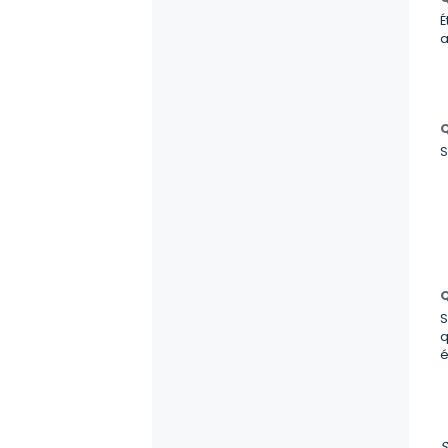
É
a
Q
S
Q
S
q
é
S