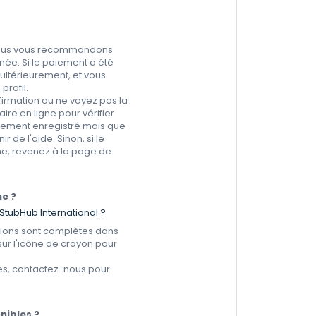
. Nous vous recommandons
inée. Si le paiement a été
ultérieurement, et vous
profil.
firmation ou ne voyez pas la
e en ligne pour vérifier
èvement enregistré mais que
 de l'aide. Sinon, si le
e, revenez à la page de
me ?
StubHub International ?
ations sont complètes dans
sur l'icône de crayon pour
mes, contactez-nous pour
onibles ?