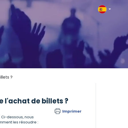
llets ?
e l'achat de billets ?
Imprimer
. Ci-dessous, nous
omment les résoudre :