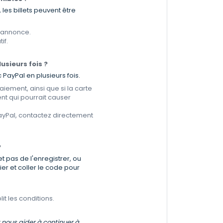
les billets peuvent être
'annonce.
if.
usieurs fois ?
PayPal en plusieurs fois.
iement, ainsi que si la carte
nt qui pourrait causer
ayPal, contactez directement
?
t pas de l'enregistrer, ou
er et coller le code pour
it les conditions.
t nous aider à continuer à