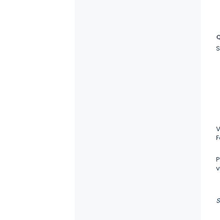
Q
S
V
F
P
v
S