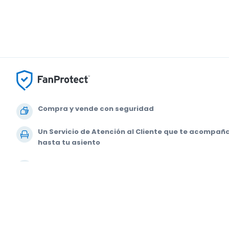
Compra y vende con seguridad
Un Servicio de Atención al Cliente que te acompañ
hasta tu asiento
Todos los pedidos están garantizados al 100 %
© 2000-2020 StubHub. Todos los derechos reservados. Al usar este siti
Estás comprando entradas a un tercero; StubHub no es el vendedor de la