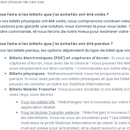
ans chacun de ces cas.
ue faire si les billets que j'ai achetés ont été volés ?
i vos billets physiques ont été volés, nous comprenons combien cela 
uissions pas garantir une solution, nous sommes là pour vous aider. 
otre commande, et nous ferons de notre mieux pour examiner votre sit
ue faire si les billets que j'ai achetés ont été
perdus ?
our les billets perdus, les options dépendent du type de billet que vo
Billets électroniques (PDF) et captures d'écran
:
Si vous av
captures d'écran, vous avez de la chance ! Vous pouvez les té
vous simplement sur Mon compte > Commandes sur notre site po
Billets physiques
: Malheureusement, nous ne proposons pas de
perdus. Si vous avez perdu vos billets physiques et que les billet
pouvez en acheter un autre sur StubHub International.
Billets Mobile Transfer
: Vous pouvez accéder à vos billets à n
avez reçu, vous devrez :
Pour les billets URL
: Téléchargez-les à nouveau sur votre 
application Wallet.
Pour le Mobile Transfer externe
: Téléchargez à nouveau l
les identifiants. Vous ne vous en souvenez pas ? Les bill
mail dans le profil StubHub International du client. Si cel
mail est créée pour le transfert, et le client recevra un e-