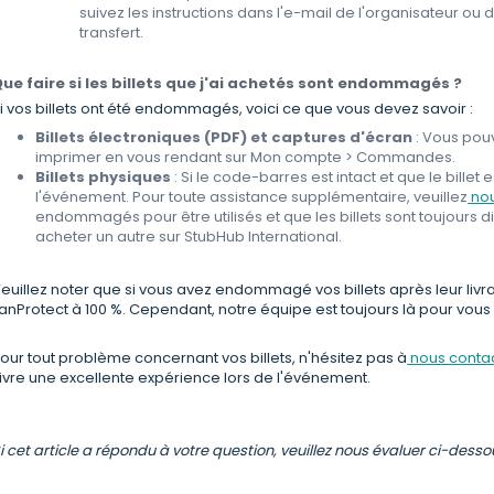
suivez les instructions dans l'e-mail de l'organisateur o
transfert.
ue faire si les billets que j'ai achetés sont
endommagés ?
i vos billets ont été endommagés, voici ce que vous devez savoir :
Billets électroniques (PDF) et captures d'écran
: Vous pouv
imprimer en vous rendant sur Mon compte > Commandes.
Billets physiques
: Si le code-barres est intact et que le billet e
l'événement. Pour toute assistance supplémentaire, veuillez
nou
endommagés pour être utilisés et que les billets sont toujours d
acheter un autre sur StubHub International.
euillez noter que si vous avez endommagé vos billets après leur livra
anProtect à 100 %. Cependant, notre équipe est toujours là pour vous
our tout problème concernant vos billets, n'hésitez pas à
nous conta
ivre une excellente expérience lors de l'événement.
i cet article a répondu à votre question, veuillez nous évaluer ci-dess