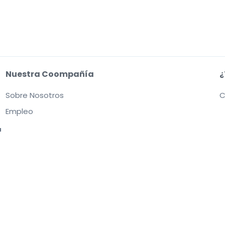
Nuestra Coompañía
¿
Sobre Nosotros
C
Empleo
a
o web aceptas nuestras
Condiciones de uso, Aviso de privacidad y Aviso de coo
s entradas. Los vendedores fijan los precios, que pueden estar por encima del