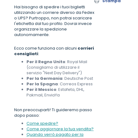
Stampa
Hai bisogno di spedire i tuoi biglietti
utilizzando un corriere diverso da Fedex
o UPS? Purtroppo, non potrai scaricare
l'etichetta dal tuo profilo. Dovrai invece
organizzare la spedizione
autonomamente.
Ecco come funziona con alcuni
corrieri
consigliati
:
Per il Regno Unito
: Royal Mail
(consigliamo di utilizzare il
servizio "Next Day Delivery")
Per la Germania
: Deutsche Post
Per la Spagna
: Correos Express
Per il Messico
: Estafeta, DHL,
Pakmail, EnviaYa
Non preoccuparti! Ti guideremo passo
dopo passo:
Come spedire?
Come aggiornare la tua vendita?
Quando verrò pagato per la