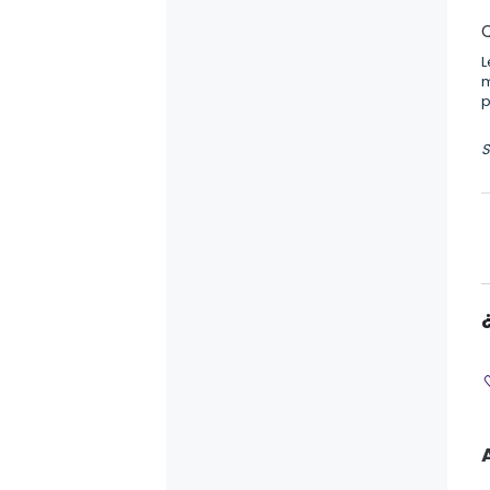
Q
L
m
p
S