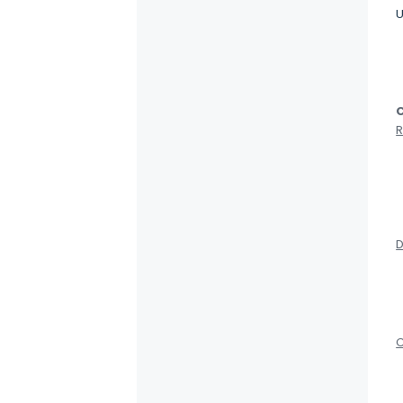
U
C
R
D
C