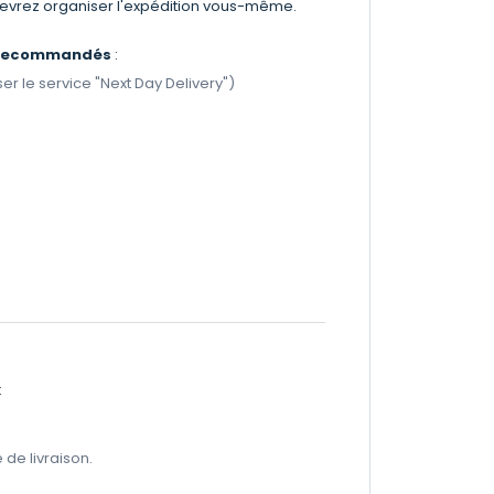
 devrez organiser l'expédition vous-même.
n recommandés
:
r le service "Next Day Delivery")
:
 de livraison.