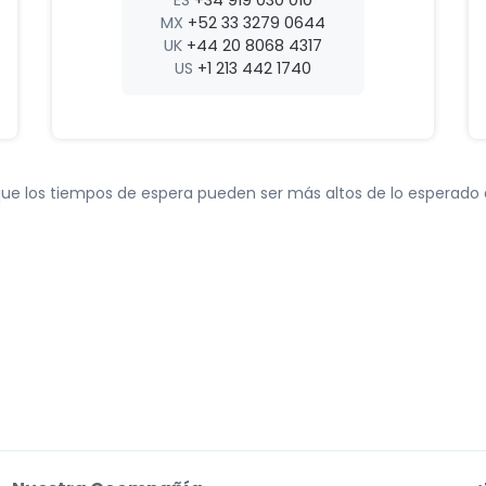
ES
+34 919 030 010
MX
+52 33 3279 0644
UK
+44 20 8068 4317
US
+1 213 442 1740
ue los tiempos de espera pueden ser más altos de lo esperado 