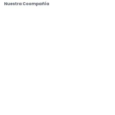
Nuestra Coompañía
Sobre Nosotros
Empleo
Compra y vende con seguridad
Un Servicio de Atención al Cliente que te
acompaña hasta tu asiento
Todos los pedidos están garantizados al 100 %
.
.
.
.